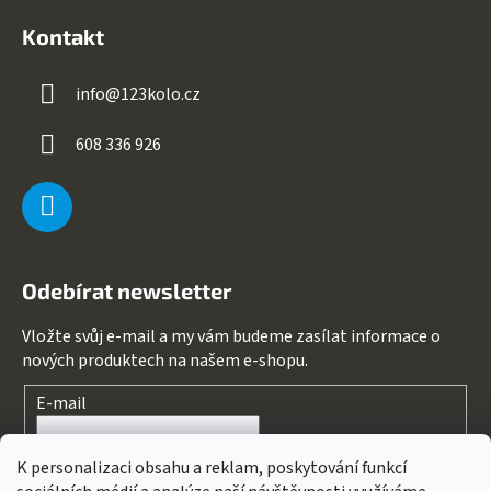
Kontakt
info
@
123kolo.cz
608 336 926
Odebírat newsletter
Vložte svůj e-mail a my vám budeme zasílat informace o
nových produktech na našem e-shopu.
E-mail
Souhlasím s
podmínkami ochrany osobních údajů
K personalizaci obsahu a reklam, poskytování funkcí