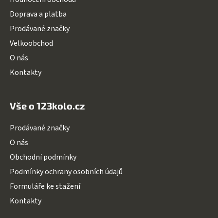
t
í
Doprava a platba
í
p
Prodávané značky
r
v
Velkoobchod
k
O nás
y
v
Kontakty
ý
p
i
Vše o 123kolo.cz
s
u
Prodávané značky
O nás
Obchodní podmínky
Podmínky ochrany osobních údajů
Formuláře ke stažení
Kontakty