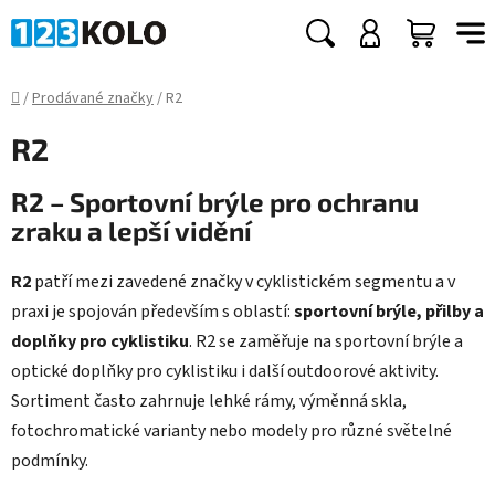
Přejít
na
Hledat
NÁKUP
obsah
KOŠÍK
Domů
/
Prodávané značky
/
R2
R2
R2 – Sportovní brýle pro ochranu
zraku a lepší vidění
R2
patří mezi zavedené značky v cyklistickém segmentu a v
praxi je spojován především s oblastí:
sportovní brýle, přilby a
doplňky pro cyklistiku
. R2 se zaměřuje na sportovní brýle a
optické doplňky pro cyklistiku i další outdoorové aktivity.
Sortiment často zahrnuje lehké rámy, výměnná skla,
fotochromatické varianty nebo modely pro různé světelné
podmínky.