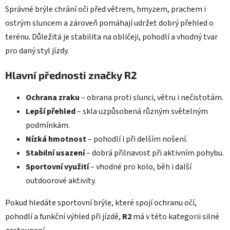
Správné brýle chrání oči před větrem, hmyzem, prachem i
ostrým sluncem a zároveň pomáhají udržet dobrý přehled o
terénu. Důležitá je stabilita na obličeji, pohodlí a vhodný tvar
pro daný styl jízdy.
Hlavní přednosti značky R2
Ochrana zraku
– obrana proti slunci, větru i nečistotám.
Lepší přehled
– skla uzpůsobená různým světelným
podmínkám.
Nízká hmotnost
– pohodlí i při delším nošení.
Stabilní usazení
– dobrá přilnavost při aktivním pohybu.
Sportovní využití
– vhodné pro kolo, běh i další
outdoorové aktivity.
Pokud hledáte sportovní brýle, které spojí ochranu očí,
pohodlí a funkční výhled při jízdě,
R2
má v této kategorii silné