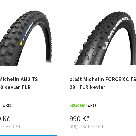
 Michelin AM2 TS
plášť Michelin FORCE XC T
40 kevlar TLR
29" TLR kevlar
m
(1 ks)
Skladem
(2 ks)
0 Kč
990 Kč
Kč bez DPH
818,18 Kč bez DPH