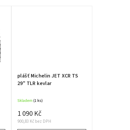
S
plášť Michelin JET XCR TS
29" TLR kevlar
Skladem
(1 ks)
1 090 Kč
900,83 Kč bez DPH