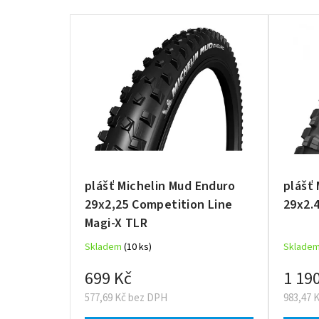
e
V
n
ý
í
p
p
i
r
s
o
p
d
r
u
o
k
d
t
plášť Michelin Mud Enduro
plášť
u
ů
29x2,25 Competition Line
29x2.
k
Magi-X TLR
t
ů
Skladem
(10 ks)
Sklade
699 Kč
1 19
577,69 Kč bez DPH
983,47 