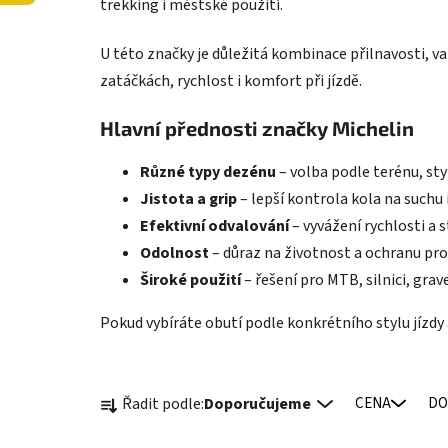
trekking i městské použití.
U této značky je důležitá kombinace přilnavosti, v
zatáčkách, rychlost i komfort při jízdě.
Hlavní přednosti značky Michelin
Různé typy dezénu
– volba podle terénu, styl
Jistota a grip
– lepší kontrola kola na suchu 
Efektivní odvalování
– vyvážení rychlosti a s
Odolnost
– důraz na životnost a ochranu pro
Široké použití
– řešení pro MTB, silnici, grav
Pokud vybíráte obutí podle konkrétního stylu jízdy a
Ř
Řadit podle:
Doporučujeme
CENA
DO
a
z