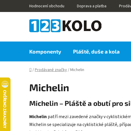
Přejít
Hodnocení obchodu
Doprava a platba
Prodá
na
obsah
Komponenty
Pláště, duše a kola
Domů
/
Prodávané značky
/
Michelin
Michelin
Michelin – Pláště a obutí pro si
Michelin
patří mezi zavedené značky v cyklistickém
Michelin se specializuje na cyklistické pláště, příp