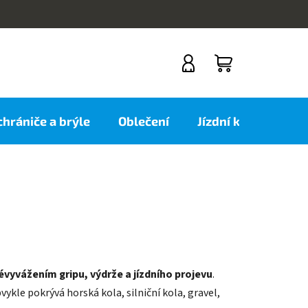
NÁKUPNÍ
KOŠÍK
 chrániče a brýle
Oblečení
Jízdní kola
Nov
vyvážením gripu, výdrže a jízdního projevu
.
vykle pokrývá horská kola, silniční kola, gravel,