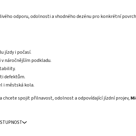
alivého odporu, odolnosti a vhodného dezénu pro konkrétní povrch.
u jízdy i počasí.
i v náročnějším podkladu.
tability.
ti defektům.
el i městská kola.
 chcete spojit přilnavost, odolnost a odpovídající jízdní projev,
Mi
STUPNOST