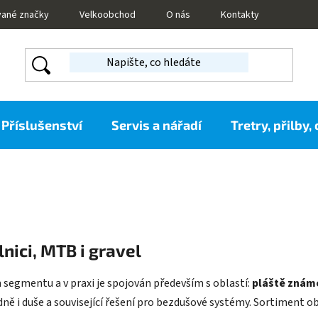
vané značky
Velkoobchod
O nás
Kontakty
Příslušenství
Servis a nářadí
Tretry, přilby,
lnici, MTB i gravel
 segmentu a v praxi je spojován především s oblastí:
pláště známé
adně i duše a související řešení pro bezdušové systémy. Sortiment ob