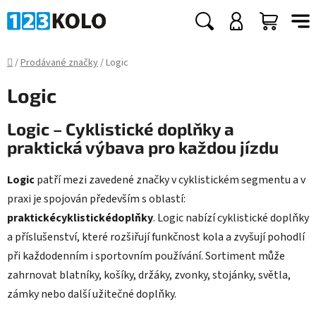
Přejít
na
Hledat
NÁKUP
obsah
KOŠÍK
Domů
/
Prodávané značky
/
Logic
Logic
Logic – Cyklistické doplňky a
praktická výbava pro každou jízdu
Logic
patří mezi zavedené značky v cyklistickém segmentu a v
praxi je spojován především s oblastí:
praktickécyklistickédoplňky
. Logic nabízí cyklistické doplňky
a příslušenství, které rozšiřují funkčnost kola a zvyšují pohodlí
při každodenním i sportovním používání. Sortiment může
zahrnovat blatníky, košíky, držáky, zvonky, stojánky, světla,
zámky nebo další užitečné doplňky.