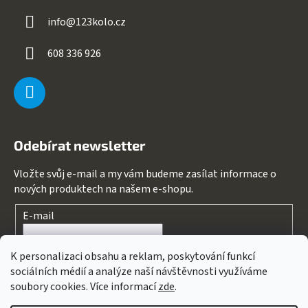
info
@
123kolo.cz
608 336 926
Odebírat newsletter
Vložte svůj e-mail a my vám budeme zasílat informace o
nových produktech na našem e-shopu.
E-mail
Souhlasím s
podmínkami ochrany osobních údajů
K personalizaci obsahu a reklam, poskytování funkcí
sociálních médií a analýze naší návštěvnosti využíváme
PŘIHLÁSIT SE
soubory cookies. Více informací
zde
.