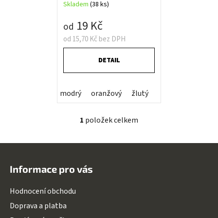
Skladem
(38 ks)
k
t
19 Kč
od
ů
od 15,70 Kč bez DPH
DETAIL
modrý
oranžový
žlutý
1
položek celkem
O
v
l
Z
á
á
d
Informace pro vás
p
a
a
c
Hodnocení obchodu
t
í
Doprava a platba
í
p