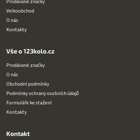
Prodávané značky
r
v
Velkoobchod
k
O nás
y
v
Kontakty
ý
p
i
Vše o 123kolo.cz
s
u
Prodávané značky
O nás
Obchodní podmínky
Podmínky ochrany osobních údajů
Formuláře ke stažení
Kontakty
Kontakt