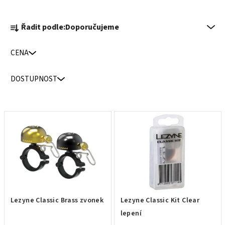
Ř
Řadit podle:
Doporučujeme
a
z
CENA
e
n
DOSTUPNOST
í
p
r
V
o
ý
d
p
u
i
k
s
t
p
ů
r
Lezyne Classic Brass zvonek
Lezyne Classic Kit Clear
o
lepení
d