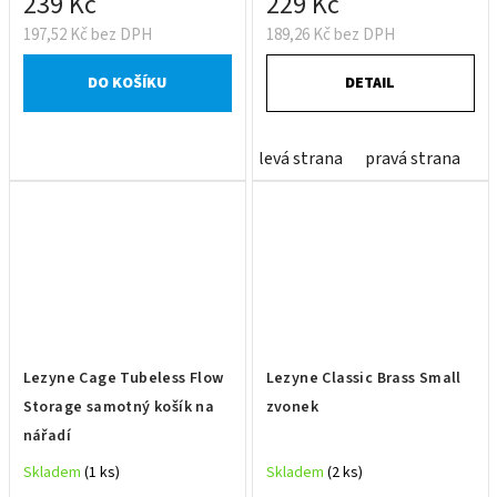
239 Kč
229 Kč
197,52 Kč bez DPH
189,26 Kč bez DPH
DO KOŠÍKU
DETAIL
levá strana
pravá strana
Lezyne Cage Tubeless Flow
Lezyne Classic Brass Small
Storage samotný košík na
zvonek
nářadí
Skladem
(1 ks)
Skladem
(2 ks)