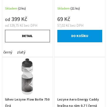
u
Skladem
(2 ks)
Skladem
(21 ks)
k
t
399 Kč
69 Kč
od
ů
od 329,75 Kč bez DPH
57,02 Kč bez DPH
DETAIL
DO KOŠÍKU
černý
zlatý
láhev Lezyne Flow Botle 750
Lezyne Aero Energy Caddy
čirá
brašna na rám 0,7 l černá