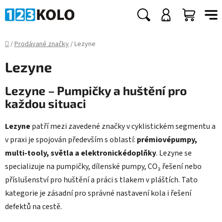
Přejít
na
Hledat
NÁKUP
obsah
KOŠÍK
Domů
/
Prodávané značky
/
Lezyne
Lezyne
Lezyne – Pumpičky a huštění pro
každou situaci
Lezyne
patří mezi zavedené značky v cyklistickém segmentu a
v praxi je spojován především s oblastí:
prémiovépumpy,
multi-tooly, světla a elektronickédoplňky
. Lezyne se
specializuje na pumpičky, dílenské pumpy, CO₂ řešení nebo
příslušenství pro huštění a práci s tlakem v pláštích. Tato
kategorie je zásadní pro správné nastavení kola i řešení
defektů na cestě.