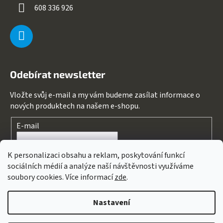
608 336 926
Odebírat newsletter
Vložte svůj e-mail a my vám budeme zasílat informace o
nových produktech na našem e-shopu.
E-mail
Souhlasím s
podmínkami ochrany osobních údajů
K personalizaci obsahu a reklam, poskytování funkcí
sociálních médií a analýze naší návštěvnosti využíváme
PŘIHLÁSIT SE
soubory cookies. Více informací
zde
.
Nastavení
Vytvořil Shoptet
&
PekneWeby