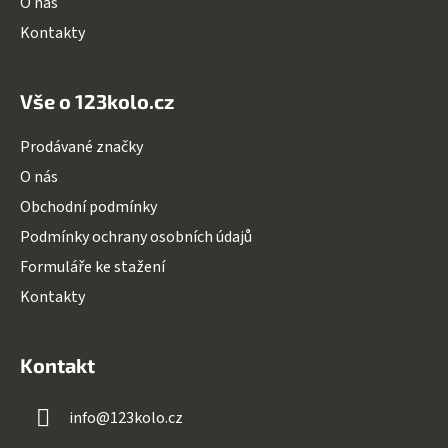
O nás
i
Kontakty
s
u
Vše o 123kolo.cz
Prodávané značky
O nás
Obchodní podmínky
Podmínky ochrany osobních údajů
Formuláře ke stažení
Kontakty
Kontakt
info
@
123kolo.cz