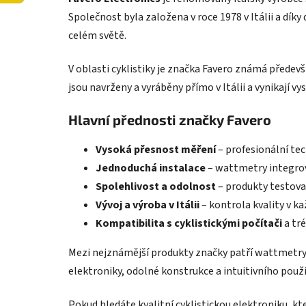
Společnost byla založena v roce 1978 v Itálii a díky
celém světě.
V oblasti cyklistiky je značka Favero známá přede
jsou navrženy a vyráběny přímo v Itálii a vynikají 
Hlavní přednosti značky Favero
Vysoká přesnost měření
– profesionální tec
Jednoduchá instalace
– wattmetry integrov
Spolehlivost a odolnost
– produkty testov
Vývoj a výroba v Itálii
– kontrola kvality v ka
Kompatibilita s cyklistickými počítači
a tr
Mezi nejznámější produkty značky patří wattmetry
elektroniky, odolné konstrukce a intuitivního použív
Pokud hledáte kvalitní cyklistickou elektroniku, k