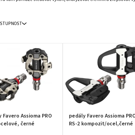
STUPNOST
y Favero Assioma PRO
pedály Favero Assioma PR
ocelové, černé
RS-2 kompozit/ocel,černé