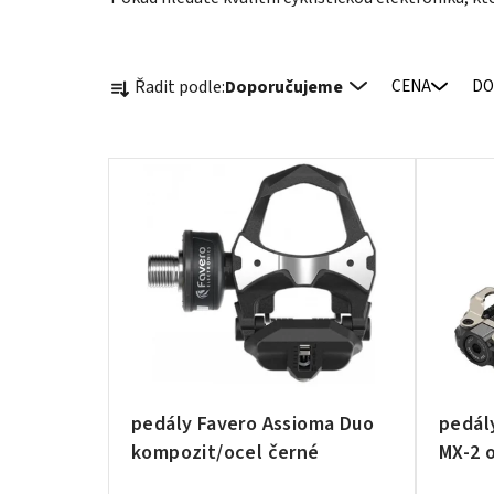
Ř
Řadit podle:
Doporučujeme
CENA
DO
a
z
e
V
n
ý
í
p
p
i
r
s
o
p
d
r
u
o
k
d
t
pedály Favero Assioma Duo
pedál
u
ů
kompozit/ocel černé
MX-2 
k
t