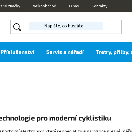
vané značky
Velkoobchod
O nás
Kontakty
Příslušenství
Servis a nářadí
Tretry, přilby,
technologie pro moderní cyklistiku
portovní elektroniky, který se specializuje na vysoce přesné měřicí