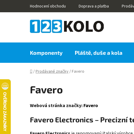
Přejít
Hodnocení obchodu
Doprava a platba
Prodá
na
obsah
Komponenty
Pláště, duše a kola
Domů
/
Prodávané značky
/
Favero
Favero
Webová stránka značky:
Favero
Favero Electronics – Precizní 
Favero Electronics
je renomovaný italský výrobce s