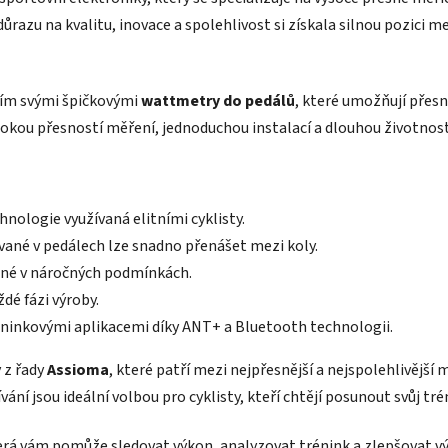
 důrazu na kvalitu, inovace a spolehlivost si získala silnou pozici
vším svými špičkovými
wattmetry do pedálů
, které umožňují přesn
vysokou přesností měření, jednoduchou instalací a dlouhou životnost
hnologie využívaná elitními cyklisty.
ané v pedálech lze snadno přenášet mezi koly.
ané v náročných podmínkách.
ždé fázi výroby.
éninkovými aplikacemi díky ANT+ a Bluetooth technologii.
 z řady
Assioma
, které patří mezi nejpřesnější a nejspolehlivější
ání jsou ideální volbou pro cyklisty, kteří chtějí posunout svůj tr
terá vám pomůže sledovat výkon, analyzovat trénink a zlepšovat v