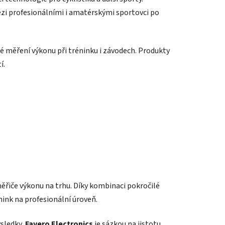
 mezi profesionálními i amatérskými sportovci po
é měření výkonu při tréninku i závodech. Produkty
í.
 měřiče výkonu na trhu. Díky kombinaci pokročilé
énink na profesionální úroveň.
ýsledky,
Favero Electronics
je sázkou na jistotu.