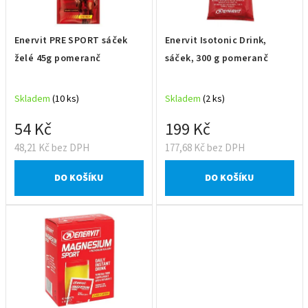
t
p
ů
r
Enervit PRE SPORT sáček
Enervit Isotonic Drink,
o
želé 45g pomeranč
sáček, 300 g pomeranč
d
u
Skladem
(10 ks)
Skladem
(2 ks)
k
t
54 Kč
199 Kč
ů
48,21 Kč bez DPH
177,68 Kč bez DPH
DO KOŠÍKU
DO KOŠÍKU