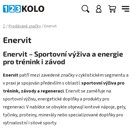
Přejít
na
Hledat
NÁKUP
obsah
KOŠÍK
Domů
/
Prodávané značky
/
Enervit
Enervit
Enervit – Sportovní výživa a energie
pro trénink i závod
Enervit
patří mezi zavedené značky v cyklistickém segmentu a
v praxi je spojován především s oblastí:
sportovní výživa pro
trénink, závody a regeneraci
. Enervit se zaměřuje na
sportovní výživu, energetické doplňky a produkty pro
regeneraci. V nabídce se obvykle objevují iontové nápoje, gely,
tyčinky, proteiny, minerály nebo specializované doplňky pro
vytrvalostní i silové sporty.