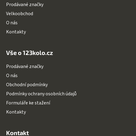
Prodávané značky
r
v
Velkoobchod
k
O nás
y
v
Kontakty
ý
p
i
Vše o 123kolo.cz
s
u
Prodávané značky
O nás
Obchodní podmínky
Podmínky ochrany osobních údajů
Formuláře ke stažení
Kontakty
Kontakt