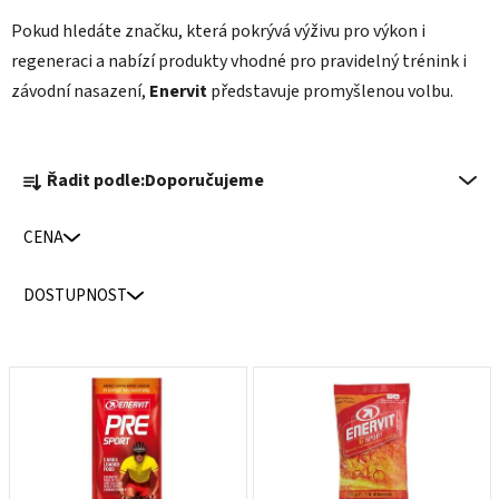
Pokud hledáte značku, která pokrývá výživu pro výkon i
regeneraci a nabízí produkty vhodné pro pravidelný trénink i
závodní nasazení,
Enervit
představuje promyšlenou volbu.
Ř
Řadit podle:
Doporučujeme
a
z
CENA
e
n
DOSTUPNOST
í
p
r
V
o
ý
d
p
u
i
k
s