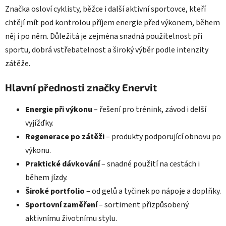
Značka osloví cyklisty, běžce i další aktivní sportovce, kteří
chtějí mít pod kontrolou příjem energie před výkonem, během
něj i po něm. Důležitá je zejména snadná použitelnost při
sportu, dobrá vstřebatelnost a široký výběr podle intenzity
zátěže.
Hlavní přednosti značky Enervit
Energie při výkonu
– řešení pro trénink, závod i delší
vyjížďky.
Regenerace po zátěži
– produkty podporující obnovu po
výkonu.
Praktické dávkování
– snadné použití na cestách i
během jízdy.
Široké portfolio
– od gelů a tyčinek po nápoje a doplňky.
Sportovní zaměření
– sortiment přizpůsobený
aktivnímu životnímu stylu.