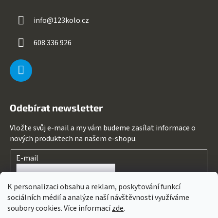
info
@
123kolo.cz
608 336 926
Odebírat newsletter
Vložte svůj e-mail a my vám budeme zasílat informace o
nových produktech na našem e-shopu.
E-mail
Souhlasím s
podmínkami ochrany osobních údajů
K personalizaci obsahu a reklam, poskytování funkcí
sociálních médií a analýze naší návštěvnosti využíváme
PŘIHLÁSIT SE
soubory cookies. Více informací
zde
.