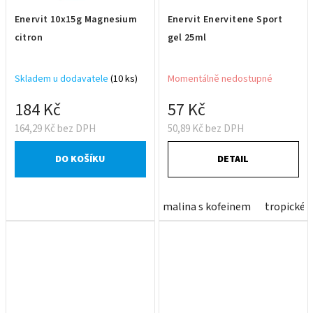
Enervit 10x15g Magnesium
Enervit Enervitene Sport
citron
gel 25ml
Skladem u dodavatele
(10 ks)
Momentálně nedostupné
184 Kč
57 Kč
164,29 Kč bez DPH
50,89 Kč bez DPH
DO KOŠÍKU
DETAIL
malina s kofeinem
tropické 