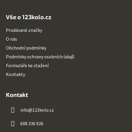
ý
p
i
Vše o 123kolo.cz
s
u
Prodávané značky
O nás
Obchodní podmínky
Podmínky ochrany osobních údajů
Formuláře ke stažení
Kontakty
Kontakt
info
@
123kolo.cz
608 336 926