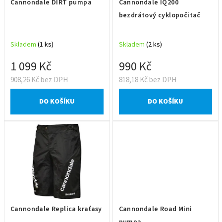
Cannondale DIRT pumpa
Cannondale IQ200
o
bezdrátový cyklopočitač
d
u
Skladem
(1 ks)
Skladem
(2 ks)
k
t
1 099 Kč
990 Kč
ů
908,26 Kč bez DPH
818,18 Kč bez DPH
DO KOŠÍKU
DO KOŠÍKU
Cannondale Replica kraťasy
Cannondale Road Mini
pumpa