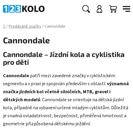
Přejít
na
Hledat
NÁKUP
obsah
KOŠÍK
Domů
/
Prodávané značky
/
Cannondale
Cannondale
Cannondale – Jízdní kola a cyklistika
pro děti
Cannondale
patří mezi zavedené značky v cyklistickém
segmentu a v praxi je spojován především s oblastí:
významná
značka jízdních kol včetně silničních, MTB, gravel i
dětských modelů
. Cannondale se orientuje na dětská jízdní
kola, případně na vybavení určené mladým cyklistům. Důležitá
je snadná ovladatelnost, bezpečnost, přiměřená hmotnost a
geometrie přizpůsobená dětskému ježdění.