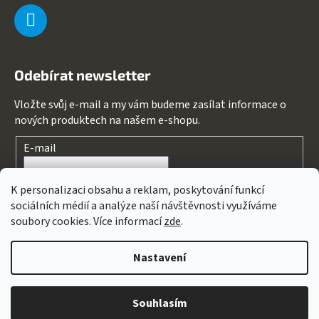
Odebírat newsletter
Vložte svůj e-mail a my vám budeme zasílat informace o
nových produktech na našem e-shopu.
E-mail
Souhlasím s
podmínkami ochrany osobních údajů
K personalizaci obsahu a reklam, poskytování funkcí
sociálních médií a analýze naší návštěvnosti využíváme
PŘIHLÁSIT SE
soubory cookies. Více informací
zde
.
Nastavení
Vytvořil Shoptet
&
PekneWeby
Copyright 2026
123kolo
. Všechna práva vyhrazena.
Upravit
Souhlasím
nastavení cookies