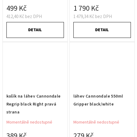
499 Kč
1 790 Kč
412,40 Kč bez DPH
1 479,34 Kč bez DPH
DETAIL
DETAIL
košík na láhev Cannondale
láhev Cannondale 550ml
Regrip black Right pravá
Gripper black/white
strana
Momentálně nedostupné
Momentálně nedostupné
389 Kč
279 Kč