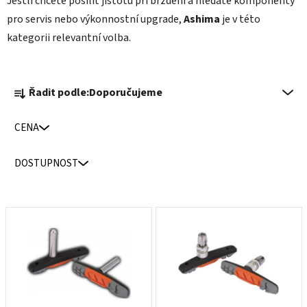
Jestli chcete posílit jistotu při brzdění a hledáte komponenty
pro servis nebo výkonnostní upgrade,
Ashima
je v této
kategorii relevantní volba.
Ř
Řadit podle:
Doporučujeme
a
z
CENA
e
n
DOSTUPNOST
í
p
r
V
o
ý
d
p
u
i
k
s
t
p