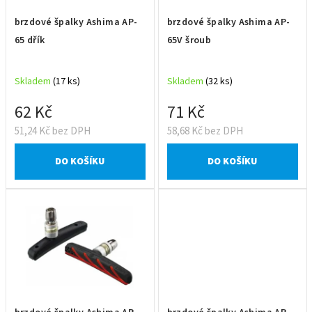
ů
r
brzdové špalky Ashima AP-
brzdové špalky Ashima AP-
o
65 dřík
65V šroub
d
u
Skladem
(17 ks)
Skladem
(32 ks)
k
t
62 Kč
71 Kč
ů
51,24 Kč bez DPH
58,68 Kč bez DPH
DO KOŠÍKU
DO KOŠÍKU