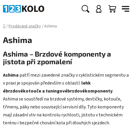
Přejít
na
Hledat
NÁKUP
obsah
KOŠÍK
Domů
/
Prodávané značky
/
Ashima
Ashima
Ashima – Brzdové komponenty a
jistota při zpomalení
Ashima
patří mezi zavedené značky v cyklistickém segmentu a
v praxi je spojován především s oblastí:
lehk
ébrzdovékotouče a tuningovébrzdovékomponenty
.
Ashima se soustředí na brzdové systémy, destičky, kotouče,
třmeny, páky nebo související servisní díly. Tyto komponenty
mají zásadní vliv na kontrolu rychlosti, jistotu v technickém
terénu i bezpečné chování kola při dlouhých sjezdech.