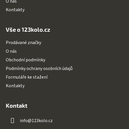
O nás
y
v
Kontakty
ý
p
i
Vše o 123kolo.cz
s
u
Prodávané značky
O nás
Obchodní podmínky
Podmínky ochrany osobních údajů
Formuláře ke stažení
Kontakty
Kontakt
info
@
123kolo.cz