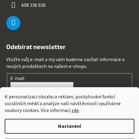
608 336 926
Odebírat newsletter
Vložte svůj e-mail a my vám budeme zasílat informace o
nových produktech na našem e-shopu.
E-mail
Souhlasím s
podmínkami ochrany osobních údajů
K personalizaci obsahu a reklam, poskytování funkcí
sociálních médií a analýze naší návštěvnosti využíváme
PŘIHLÁSIT SE
soubory cookies. Více informací
zde
.
Nastavení
Vytvořil Shoptet
&
PekneWeby