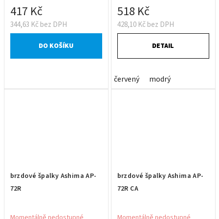
417 Kč
518 Kč
344,63 Kč bez DPH
428,10 Kč bez DPH
DO KOŠÍKU
DETAIL
červený
modrý
brzdové špalky Ashima AP-
brzdové špalky Ashima AP-
72R
72R CA
Momentálně nedostupné
Momentálně nedostupné