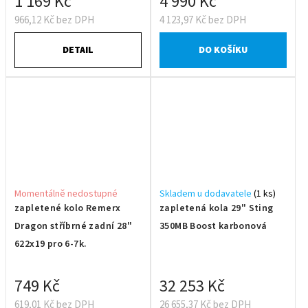
1 169 Kč
4 990 Kč
966,12 Kč bez DPH
4 123,97 Kč bez DPH
DETAIL
DO KOŠÍKU
Momentálně nedostupné
Skladem u dodavatele
(1 ks)
zapletené kolo Remerx
zapletená kola 29" Sting
Dragon stříbrné zadní 28"
350MB Boost karbonová
622x19 pro 6-7k.
749 Kč
32 253 Kč
619,01 Kč bez DPH
26 655,37 Kč bez DPH