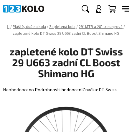
Přejít
na
Hledat
NÁKUP
obsah
KOŠÍK
Domů
/
Pláště, duše a kola
/
Zapletená kola
/
29" MTB a 28" trekingová
/
zapletené kolo DT Swiss 29 U663 zadní CL Boost Shimano HG
zapletené kolo DT Swiss
29 U663 zadní CL Boost
Shimano HG
Průměrné
Neohodnoceno
Podrobnosti hodnocení
Značka:
DT Swiss
hodnocení
produktu
je
0,0
z