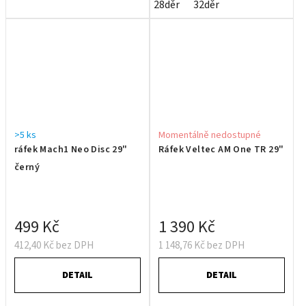
28děr
32děr
>5 ks
Momentálně nedostupné
ráfek Mach1 Neo Disc 29"
Ráfek Veltec AM One TR 29"
černý
499 Kč
1 390 Kč
412,40 Kč bez DPH
1 148,76 Kč bez DPH
DETAIL
DETAIL