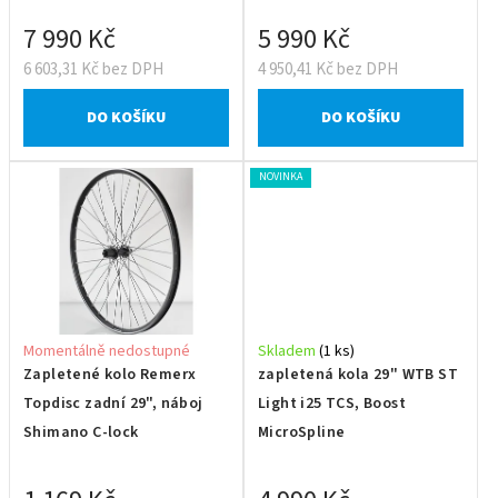
7 990 Kč
5 990 Kč
6 603,31 Kč bez DPH
4 950,41 Kč bez DPH
DO KOŠÍKU
DO KOŠÍKU
NOVINKA
Momentálně nedostupné
Skladem
(1 ks)
Zapletené kolo Remerx
zapletená kola 29" WTB ST
Topdisc zadní 29", náboj
Light i25 TCS, Boost
Shimano C-lock
MicroSpline