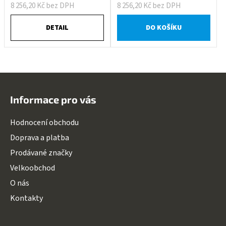
8 256,20 Kč bez DPH
8 256,20 Kč bez DPH
DETAIL
DO KOŠÍKU
Z
á
Informace pro vás
p
a
Hodnocení obchodu
t
Doprava a platba
í
Prodávané značky
Velkoobchod
O nás
Kontakty