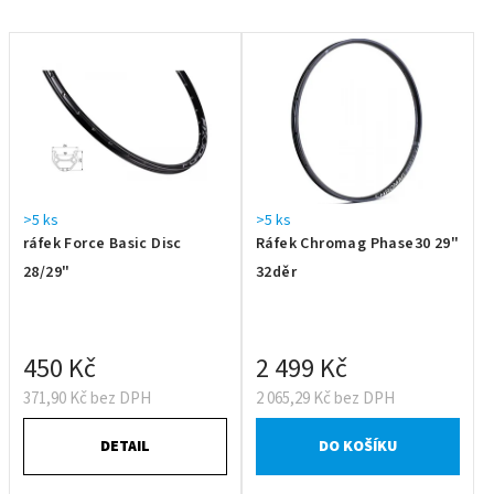
>5 ks
>5 ks
ráfek Force Basic Disc
Ráfek Chromag Phase30 29"
28/29"
32děr
450 Kč
2 499 Kč
371,90 Kč bez DPH
2 065,29 Kč bez DPH
DETAIL
DO KOŠÍKU