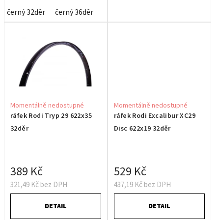
černý 32děr
černý 36děr
Momentálně nedostupné
Momentálně nedostupné
ráfek Rodi Tryp 29 622x35
ráfek Rodi Excalibur XC29
32děr
Disc 622x19 32děr
389 Kč
529 Kč
321,49 Kč bez DPH
437,19 Kč bez DPH
DETAIL
DETAIL