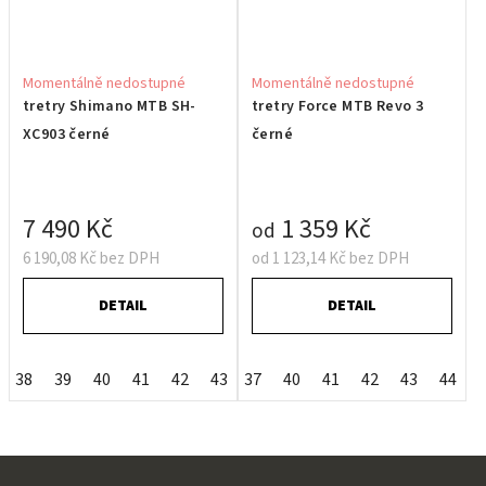
Momentálně nedostupné
Momentálně nedostupné
tretry Shimano MTB SH-
tretry Force MTB Revo 3
XC903 černé
černé
7 490 Kč
1 359 Kč
od
6 190,08 Kč bez DPH
od 1 123,14 Kč bez DPH
DETAIL
DETAIL
38
39
40
41
42
43
37
44
40
47
41
48
42
43
44
Z