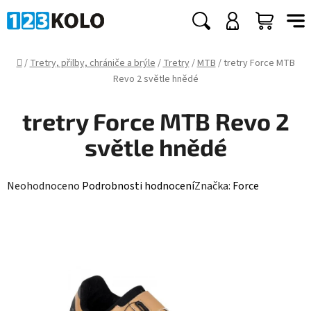
Přejít
na
Hledat
NÁKUP
obsah
KOŠÍK
Domů
/
Tretry, přilby, chrániče a brýle
/
Tretry
/
MTB
/
tretry Force MTB
Revo 2 světle hnědé
tretry Force MTB Revo 2
světle hnědé
Průměrné
Neohodnoceno
Podrobnosti hodnocení
Značka:
Force
hodnocení
produktu
je
0,0
z
5