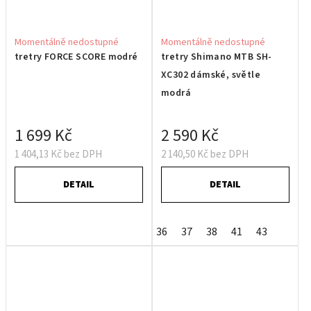
Momentálně nedostupné
Momentálně nedostupné
tretry FORCE SCORE modré
tretry Shimano MTB SH-
XC302 dámské, světle
modrá
1 699 Kč
2 590 Kč
1 404,13 Kč bez DPH
2 140,50 Kč bez DPH
DETAIL
DETAIL
36
37
38
41
43