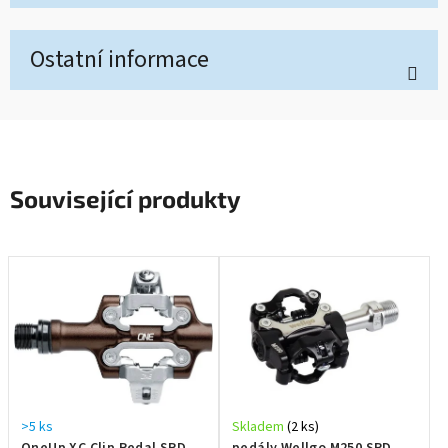
Ostatní informace
Související produkty
>5 ks
Skladem
(2 ks)
OneUp XC Clip Pedal SPD
pedály Wellgo M250 SPD