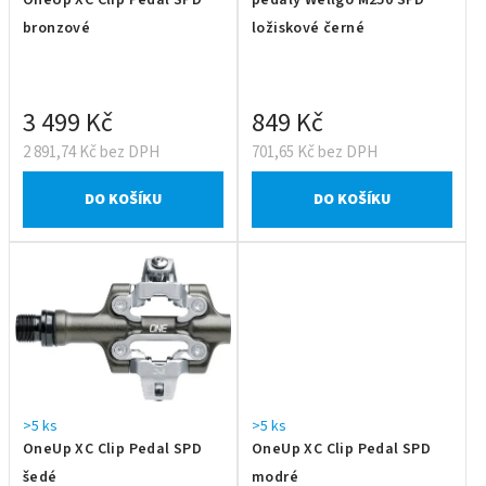
bronzové
ložiskové černé
3 499 Kč
849 Kč
2 891,74 Kč bez DPH
701,65 Kč bez DPH
DO KOŠÍKU
DO KOŠÍKU
>5 ks
>5 ks
OneUp XC Clip Pedal SPD
OneUp XC Clip Pedal SPD
šedé
modré