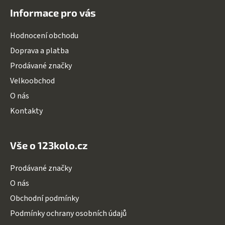
á
Informace pro vás
p
a
Hodnocení obchodu
t
Doprava a platba
í
Prodávané značky
Velkoobchod
O nás
Kontakty
Vše o 123kolo.cz
Prodávané značky
O nás
Obchodní podmínky
Podmínky ochrany osobních údajů