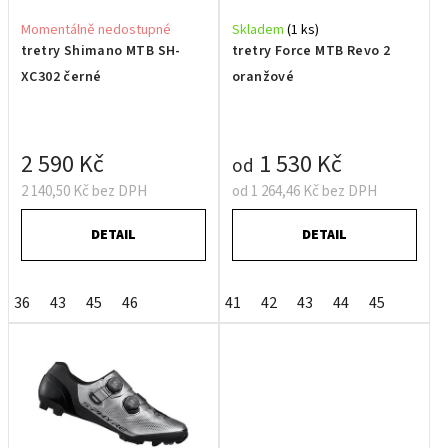
Momentálně nedostupné
Skladem
(1 ks)
tretry Shimano MTB SH-
tretry Force MTB Revo 2
XC302 černé
oranžové
2 590 Kč
1 530 Kč
od
2 140,50 Kč bez DPH
od 1 264,46 Kč bez DPH
DETAIL
DETAIL
36
43
45
46
41
42
43
44
45