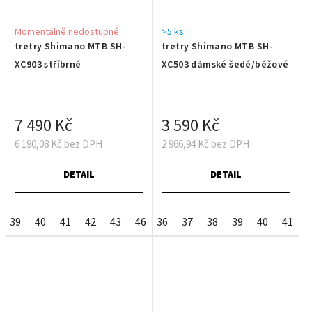
Momentálně nedostupné
>5 ks
tretry Shimano MTB SH-
tretry Shimano MTB SH-
XC903 stříbrné
XC503 dámské šedé/béžové
7 490 Kč
3 590 Kč
6 190,08 Kč bez DPH
2 966,94 Kč bez DPH
DETAIL
DETAIL
39
40
41
42
43
46
36
47
37
38
39
40
41