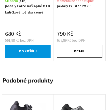
Skladem
(4 ks)
Momentálně nedostupné
pedály Force nášlapné MTB
pedály Exustar PM211
kuličková ložiska černé
680 Kč
790 Kč
561,98 Kč bez DPH
652,89 Kč bez DPH
DO KOŠÍKU
DETAIL
Podobné produkty