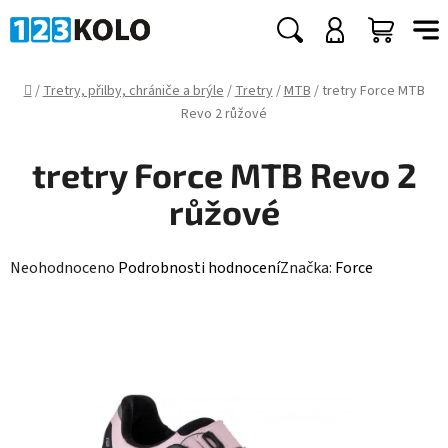
Přejít
na
Hledat
NÁKUP
obsah
KOŠÍK
Domů
/
Tretry, přilby, chrániče a brýle
/
Tretry
/
MTB
/
tretry Force MTB
Revo 2 růžové
tretry Force MTB Revo 2
růžové
Průměrné
Neohodnoceno
Podrobnosti hodnocení
Značka:
Force
hodnocení
produktu
je
0,0
z
5