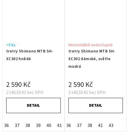
>5 ks
Momentálně nedostupné
tretry Shimano MTB SH-
tretry Shimano MTB SH-
XC302 hnědé
XC302 dámské, světle
modrá
2 590 Kč
2 590 Kč
2 140,50 Kč bez DPH
2 140,50 Kč bez DPH
DETAIL
DETAIL
36
37
38
39
40
41
36
42
37
43
38
44
41
45
43
46
47