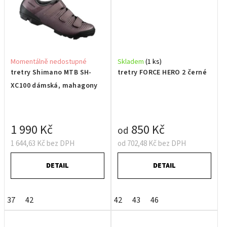
Momentálně nedostupné
Skladem
(1 ks)
tretry Shimano MTB SH-
tretry FORCE HERO 2 černé
XC100 dámská, mahagony
1 990 Kč
850 Kč
od
1 644,63 Kč bez DPH
od 702,48 Kč bez DPH
DETAIL
DETAIL
37
42
42
43
46