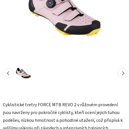
hvězdiček.
Cyklistické tretry FORCE MTB REVO 2 v růžovém provedení
jsou navrženy pro pokročilé cyklisty, kteří ocení jejich tuhou
podešev, nízkou hmotnost a pohodlné utažení, což přispívá k
vyššímu výkonu při závodech a intenzivních trénincích.