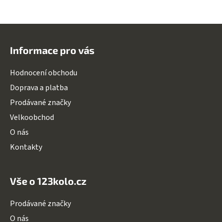
Z
á
Informace pro vás
p
a
Hodnocení obchodu
t
Doprava a platba
í
Prodávané značky
Velkoobchod
O nás
Kontakty
Vše o 123kolo.cz
Prodávané značky
O nás