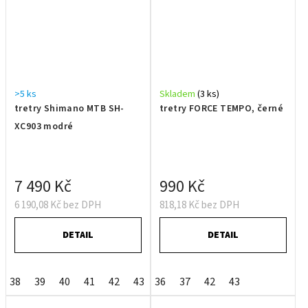
>5 ks
Skladem
(3 ks)
tretry Shimano MTB SH-
tretry FORCE TEMPO, černé
XC903 modré
7 490 Kč
990 Kč
6 190,08 Kč bez DPH
818,18 Kč bez DPH
DETAIL
DETAIL
38
39
40
41
42
43
36
44
37
45
42
46
43
47
48