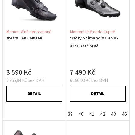
Momentálně nedostupné
Momentálně nedostupné
tretry LAKE MX168
tretry Shimano MTB SH-
XC903 stříbrné
3 590 Kč
7 490 Kč
2 966,94 Kč bez DPH
6 190,08 Kč bez DPH
DETAIL
DETAIL
39
40
41
42
43
46