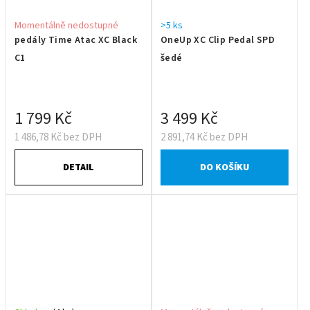
Momentálně nedostupné
>5 ks
pedály Time Atac XC Black
OneUp XC Clip Pedal SPD
C1
šedé
1 799 Kč
3 499 Kč
1 486,78 Kč bez DPH
2 891,74 Kč bez DPH
DETAIL
DO KOŠÍKU