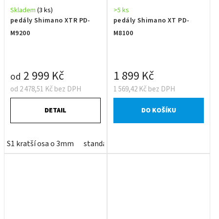
Skladem
(3 ks)
>5 ks
pedály Shimano XTR PD-
pedály Shimano XT PD-
M9200
M8100
2 999 Kč
1 899 Kč
od
od 2 478,51 Kč bez DPH
1 569,42 Kč bez DPH
DETAIL
DO KOŠÍKU
S1 kratší osa o 3mm
standardní šířka