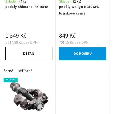
Skladem
(4 ks)
Skladem
(2 ks)
pedály Shimano PD-M540
pedály Wellgo M250 SPD
ložiskové černé
1 349 Kč
849 Kč
1 114,88 Kč bez DPH
701,65 Kč bez DPH
DETAIL
DO KOŠÍKU
černé
stříbrné
NOVINKA