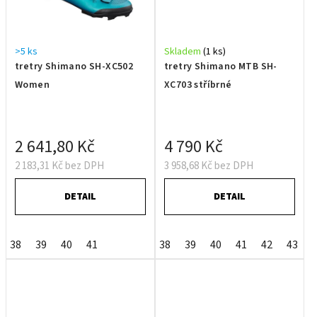
>5 ks
Skladem
(1 ks)
tretry Shimano SH-XC502
tretry Shimano MTB SH-
Women
XC703 stříbrné
2 641,80 Kč
4 790 Kč
2 183,31 Kč bez DPH
3 958,68 Kč bez DPH
DETAIL
DETAIL
38
39
40
41
38
39
40
41
42
43