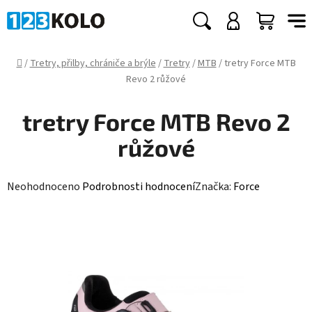
Přejít
na
Hledat
NÁKUP
obsah
KOŠÍK
Domů
/
Tretry, přilby, chrániče a brýle
/
Tretry
/
MTB
/
tretry Force MTB
Revo 2 růžové
tretry Force MTB Revo 2
růžové
Průměrné
Neohodnoceno
Podrobnosti hodnocení
Značka:
Force
hodnocení
produktu
je
0,0
z
5