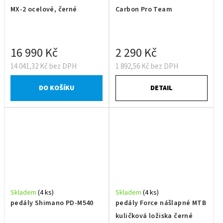
MX-2 ocelové, černé
Carbon Pro Team
16 990 Kč
2 290 Kč
14 041,32 Kč bez DPH
1 892,56 Kč bez DPH
DO KOŠÍKU
DETAIL
Skladem
(4 ks)
Skladem
(4 ks)
pedály Shimano PD-M540
pedály Force nášlapné MTB
kuličková ložiska černé