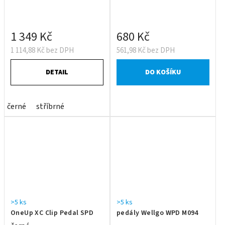
1 349 Kč
680 Kč
1 114,88 Kč bez DPH
561,98 Kč bez DPH
DETAIL
DO KOŠÍKU
černé
stříbrné
>5 ks
>5 ks
OneUp XC Clip Pedal SPD
pedály Wellgo WPD M094