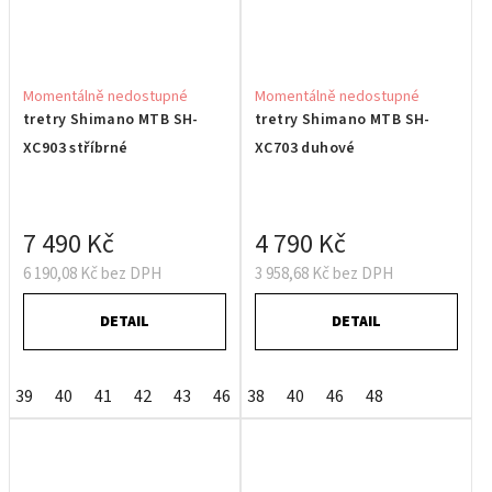
Momentálně nedostupné
Momentálně nedostupné
tretry Shimano MTB SH-
tretry Shimano MTB SH-
XC903 stříbrné
XC703 duhové
7 490 Kč
4 790 Kč
6 190,08 Kč bez DPH
3 958,68 Kč bez DPH
DETAIL
DETAIL
39
40
41
42
43
46
38
47
40
46
48