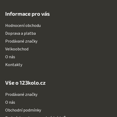
Z
á
Informace pro vás
p
a
Hodnocení obchodu
t
Doprava a platba
í
Prodávané značky
Velkoobchod
O nás
Kontakty
Vše o 123kolo.cz
Prodávané značky
O nás
Obchodní podmínky