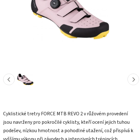
hvězdiček.
Cyklistické tretry FORCE MTB REVO 2 v růžovém provedení
jsou navrženy pro pokročilé cyklisty, kteří ocení jejich tuhou
podešev, nízkou hmotnost a pohodlné utažení, což přispívá k
vyššímu výkonu při závodech a intenzivních trénincích.