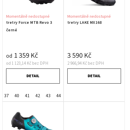
Momentálně nedostupné
Momentálně nedostupné
tretry Force MTB Revo 3
tretry LAKE MX168
černé
1 359 Kč
3 590 Kč
od
od 1 123,14 Kč bez DPH
2 966,94 Kč bez DPH
DETAIL
DETAIL
37
40
41
42
43
44
45
47