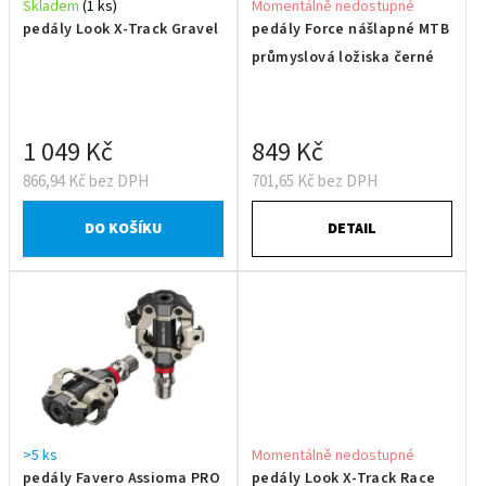
Skladem
(1 ks)
Momentálně nedostupné
pedály Look X-Track Gravel
pedály Force nášlapné MTB
průmyslová ložiska černé
1 049 Kč
849 Kč
866,94 Kč bez DPH
701,65 Kč bez DPH
DO KOŠÍKU
DETAIL
>5 ks
Momentálně nedostupné
pedály Favero Assioma PRO
pedály Look X-Track Race