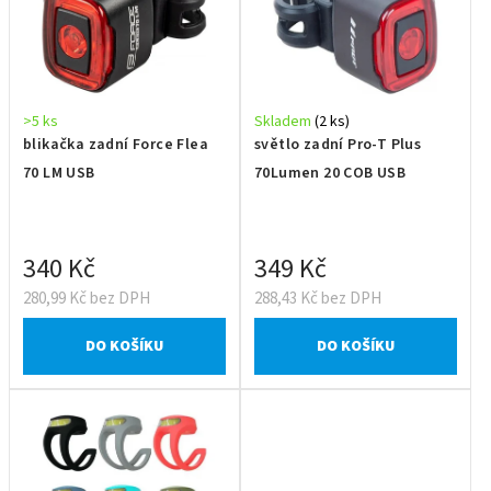
>5 ks
Skladem
(2 ks)
blikačka zadní Force Flea
světlo zadní Pro-T Plus
70 LM USB
70Lumen 20 COB USB
340 Kč
349 Kč
280,99 Kč bez DPH
288,43 Kč bez DPH
DO KOŠÍKU
DO KOŠÍKU