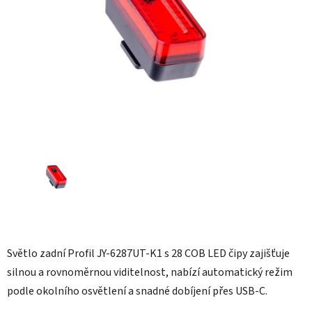
hvězdiček.
Světlo zadní Profil JY-6287UT-K1 s 28 COB LED čipy zajišťuje
silnou a rovnoměrnou viditelnost, nabízí automatický režim
podle okolního osvětlení a snadné dobíjení přes USB-C.