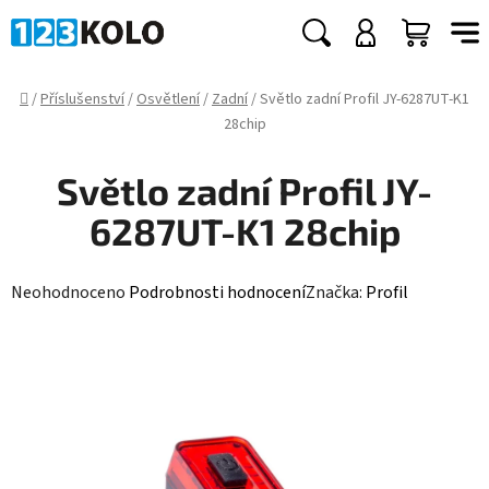
Přejít
na
Hledat
NÁKUP
obsah
KOŠÍK
Domů
/
Příslušenství
/
Osvětlení
/
Zadní
/
Světlo zadní Profil JY-6287UT-K1
28chip
Světlo zadní Profil JY-
6287UT-K1 28chip
Průměrné
Neohodnoceno
Podrobnosti hodnocení
Značka:
Profil
hodnocení
produktu
je
0,0
z
5