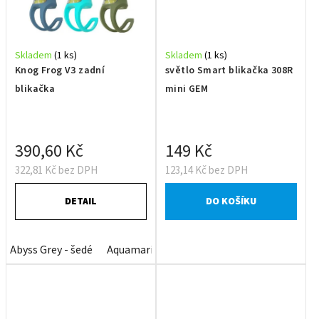
Skladem
(1 ks)
Skladem
(1 ks)
Knog Frog V3 zadní
světlo Smart blikačka 308R
blikačka
mini GEM
390,60 Kč
149 Kč
322,81 Kč bez DPH
123,14 Kč bez DPH
DETAIL
DO KOŠÍKU
Abyss Grey - šedé
Aquamarine - tyrkys modré
Denim Blue -