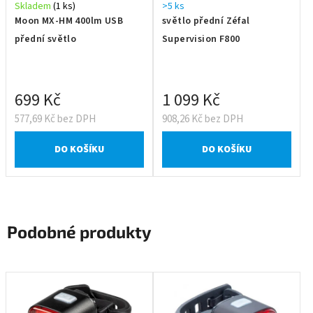
Skladem
(1 ks)
>5 ks
Moon MX-HM 400lm USB
světlo přední Zéfal
přední světlo
Supervision F800
699 Kč
1 099 Kč
577,69 Kč bez DPH
908,26 Kč bez DPH
DO KOŠÍKU
DO KOŠÍKU
Podobné produkty