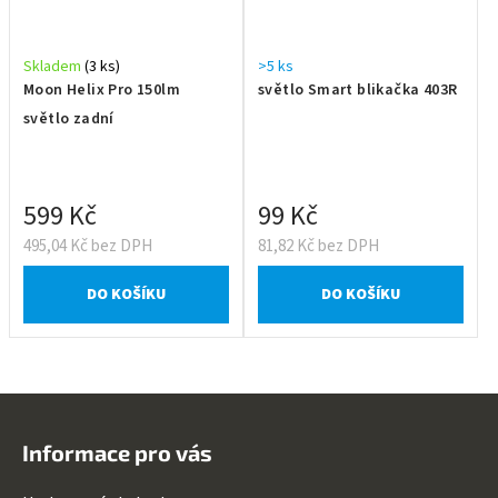
Skladem
(3 ks)
>5 ks
Moon Helix Pro 150lm
světlo Smart blikačka 403R
světlo zadní
599 Kč
99 Kč
495,04 Kč bez DPH
81,82 Kč bez DPH
DO KOŠÍKU
DO KOŠÍKU
Z
á
Informace pro vás
p
a