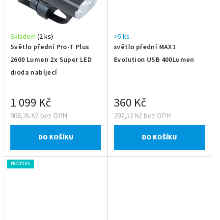
Skladem
(2 ks)
>5 ks
Světlo přední Pro-T Plus
světlo přední MAX1
2600 Lumen 2x Super LED
Evolution USB 400Lumen
dioda nabíjecí
1 099 Kč
360 Kč
908,26 Kč bez DPH
297,52 Kč bez DPH
DO KOŠÍKU
DO KOŠÍKU
NOVINKA