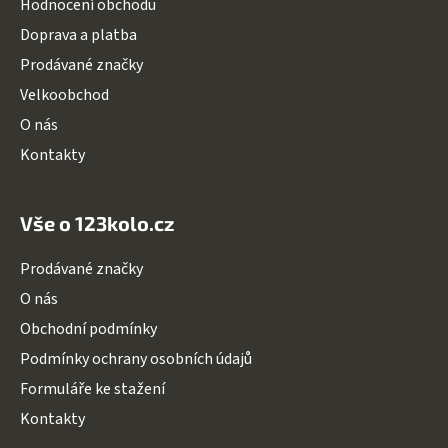
Hodnocení obchodu
t
Doprava a platba
í
Prodávané značky
Velkoobchod
O nás
Kontakty
Vše o 123kolo.cz
Prodávané značky
O nás
Obchodní podmínky
Podmínky ochrany osobních údajů
Formuláře ke stažení
Kontakty