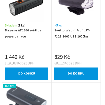
Skladem
(1 ks)
>5 ks
Magene AT1200 světlo s
Světlo přední Profil JY-
powerbankou
7129-1000 USB 1600lm
1 440 Kč
829 Kč
1 190,08 Kč bez DPH
685,12 Kč bez DPH
DO KOŠÍKU
DO KOŠÍKU
NOVINKA