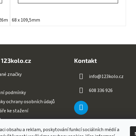
126mm
68 x 109,5mm
73 x 118mm
73 x 121mm
 123kolo.cz
Kontakt
ané značky
info
@
123kolo.cz
608 336 926
ní podmínky
ky ochrany osobních údajů
ře ke stažení
ty
aci obsahu a reklam, poskytování funkcí sociálních médií a