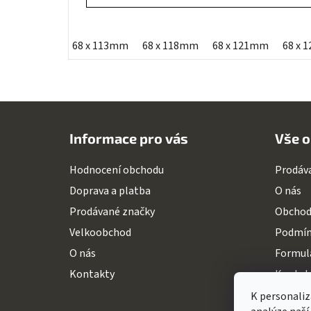
68 x 113mm
68 x 118mm
68 x 121mm
68 x 
Z
á
Informace pro vás
Vše o
p
a
Hodnocení obchodu
Prodáv
t
Doprava a platba
O nás
í
Prodávané značky
Obchod
Velkoobchod
Podmín
O nás
Formulá
Kontakty
Kontak
K personaliz