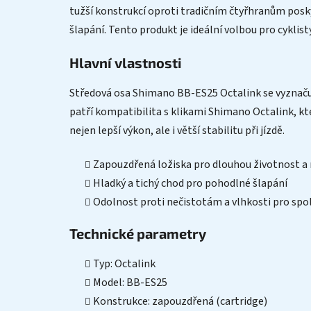
tužší konstrukcí oproti tradičním čtyřhranům poskyt
šlapání. Tento produkt je ideální volbou pro cyklisty
Hlavní vlastnosti
Středová osa Shimano BB-ES25 Octalink se vyznačuje
patří kompatibilita s klikami Shimano Octalink, kte
nejen lepší výkon, ale i větší stabilitu při jízdě.
Zapouzdřená ložiska pro dlouhou životnost a
Hladký a tichý chod pro pohodlné šlapání
Odolnost proti nečistotám a vlhkosti pro spo
Technické parametry
Typ: Octalink
Model: BB-ES25
Konstrukce: zapouzdřená (cartridge)