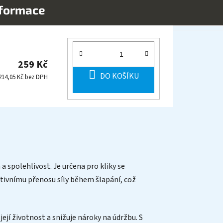
nformace
259 Kč
DO KOŠÍKU
214,05 Kč bez DPH
 spolehlivost. Je určena pro kliky se
ktivnímu přenosu síly během šlapání, což
jí životnost a snižuje nároky na údržbu. S