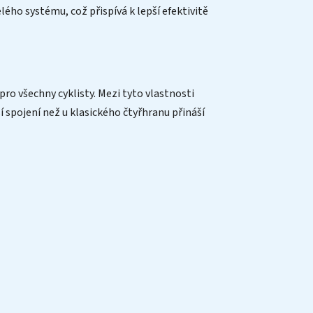
ého systému, což přispívá k lepší efektivitě
ro všechny cyklisty. Mezi tyto vlastnosti
í spojení než u klasického čtyřhranu přináší