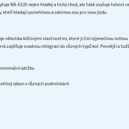
uje BB-ES25 nejen hladký a tichý chod, ale také zvyšuje tuhost cel
, kteří hledají spolehlivou a odolnou osu pro svou jízdu.
 několika klíčovými vlastnostmi, které ji činí výjimečnou volbou p
rá zajišťuje snadnou integraci do různých typů kol. Pevnější a tužš
 minimální údržbu
lehlivý výkon v různých podmínkách