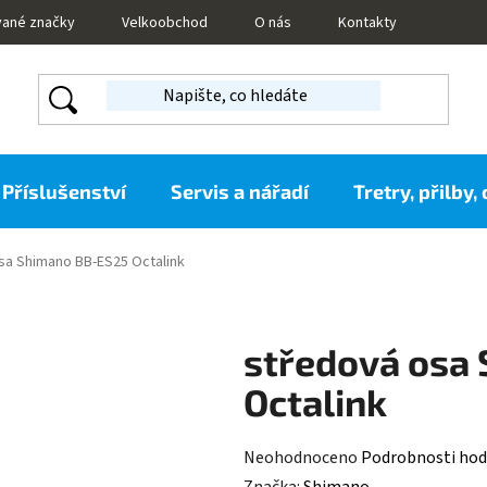
vané značky
Velkoobchod
O nás
Kontakty
Příslušenství
Servis a nářadí
Tretry, přilby,
sa Shimano BB-ES25 Octalink
středová osa
Octalink
Průměrné
Neohodnoceno
Podrobnosti hod
hodnocení