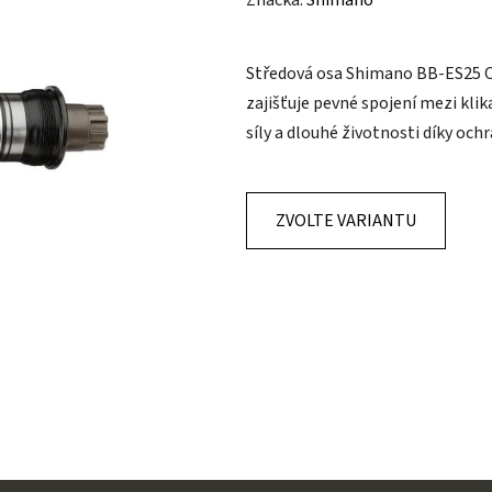
Značka:
Shimano
produktu
je
Středová osa Shimano BB-ES25 Oc
0,0
zajišťuje pevné spojení mezi kli
z
síly a dlouhé životnosti díky ochr
5
hvězdiček.
ZVOLTE VARIANTU