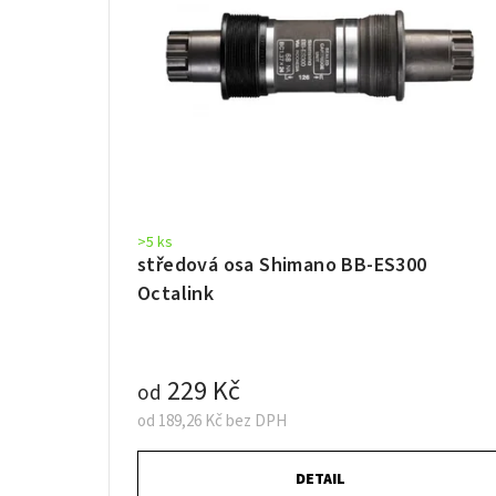
>5 ks
středová osa Shimano BB-ES300
Octalink
229 Kč
od
od 189,26 Kč bez DPH
DETAIL