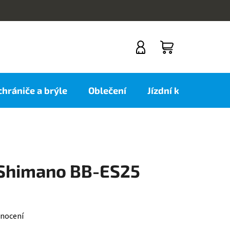
NÁKUPNÍ
KOŠÍK
 chrániče a brýle
Oblečení
Jízdní kola
Nov
 Shimano BB-ES25
nocení