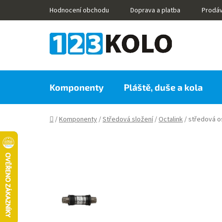
Přejít
Hodnocení obchodu
Doprava a platba
Prodá
na
obsah
Komponenty
Pláště, duše a kola
Domů
/
Komponenty
/
Středová složení
/
Octalink
/
středová o