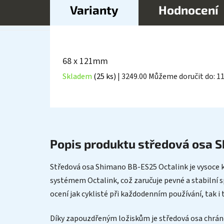
Varianty
Hodnocení
68 x 121mm
Skladem
(25 ks)
| 3249.00
Můžeme doručit do:
11
Popis produktu středová osa 
Středová osa Shimano BB-ES25 Octalink je vysoce kv
systémem Octalink, což zaručuje pevné a stabilní s
ocení jak cyklisté při každodenním používání, tak i 
Díky zapouzdřeným ložiskům je středová osa chráněn