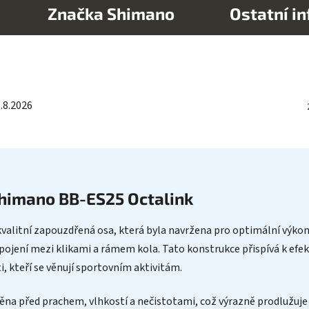
Značka
Shimano
Ostatní i
.8.2026
Shimano BB-ES25 Octalink
alitní zapouzdřená osa, která byla navržena pro optimální výkon a
pojení mezi klikami a rámem kola. Tato konstrukce přispívá k efe
ti, kteří se věnují sportovním aktivitám.
a před prachem, vlhkostí a nečistotami, což výrazně prodlužuje je