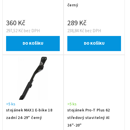
černý
360 Kč
289 Kč
297,52 Kč bez DPH
238,84 Kč bez DPH
DO KOŠÍKU
DO KOŠÍKU
>5 ks
>5 ks
stojánek MAX1 E-bike 18
stojánek Pro-T Plus 62
zadní 24-29" černý
středový stavitelný Al
16"-20"