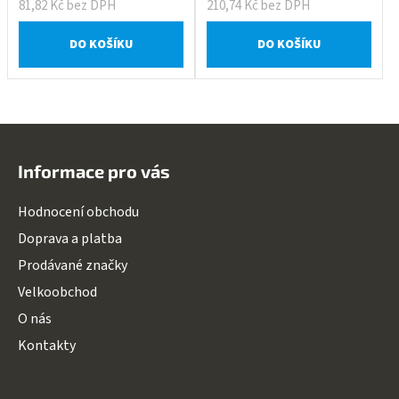
81,82 Kč bez DPH
210,74 Kč bez DPH
DO KOŠÍKU
DO KOŠÍKU
Z
á
Informace pro vás
p
a
Hodnocení obchodu
t
Doprava a platba
í
Prodávané značky
Velkoobchod
O nás
Kontakty