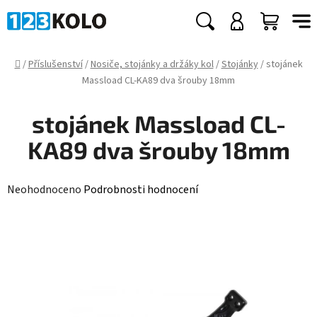
Přejít
na
Hledat
NÁKUP
obsah
KOŠÍK
Domů
/
Příslušenství
/
Nosiče, stojánky a držáky kol
/
Stojánky
/
stojánek
Massload CL-KA89 dva šrouby 18mm
stojánek Massload CL-
KA89 dva šrouby 18mm
Průměrné
Neohodnoceno
Podrobnosti hodnocení
hodnocení
produktu
je
0,0
z
5