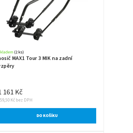
Skladem
(2 ks)
nosič MAX1 Tour 3 MIK na zadní
vzpěry
1 161 Kč
959,50 Kč bez DPH
DO KOŠÍKU