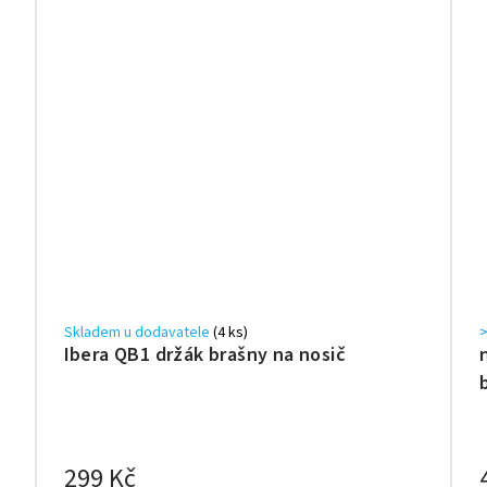
Skladem u dodavatele
(4 ks)
>
Ibera QB1 držák brašny na nosič
299 Kč