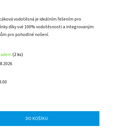
acáková vodotěsná je ideálním řešením pro
ínky díky své 100% vodotěsnosti a integrovaným
ům pro pohodlné nošení.
ladem
(2 ks)
.8.2026
8.00
DO KOŠÍKU