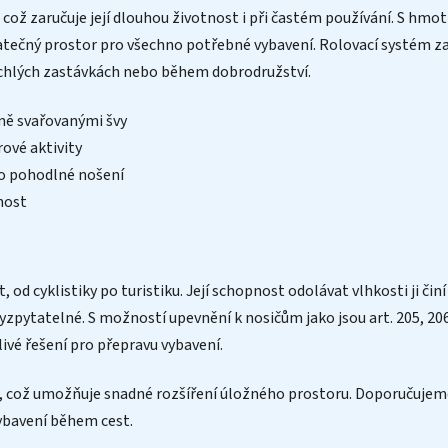
ož zaručuje její dlouhou životnost i při častém používání. S hmo
atečný prostor pro všechno potřebné vybavení. Rolovací systém zav
rychlých zastávkách nebo během dobrodružství.
ně svařovanými švy
rové aktivity
o pohodlné nošení
nost
 od cyklistiky po turistiku. Její schopnost odolávat vlhkosti ji či
ytatelné. S možností upevnění k nosičům jako jsou art. 205, 206, 0
livé řešení pro přepravu vybavení.
i, což umožňuje snadné rozšíření úložného prostoru. Doporučuje
vybavení během cest.