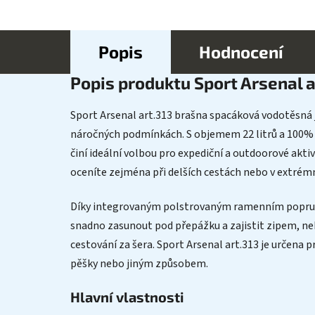
Popis
Hodnocení
Popis produktu Sport Arsenal 
Sport Arsenal art.313 brašna spacáková vodotěsná j
náročných podmínkách. S objemem 22 litrů a 100% vo
činí ideální volbou pro expediční a outdoorové akti
oceníte zejména při delších cestách nebo v extré
Díky integrovaným polstrovaným ramenním popruh
snadno zasunout pod přepážku a zajistit zipem, nebo
cestování za šera. Sport Arsenal art.313 je určena pro
pěšky nebo jiným způsobem.
Hlavní vlastnosti