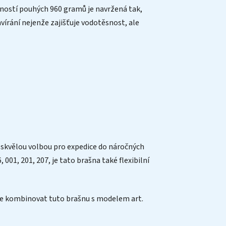
tností pouhých 960 gramů je navržená tak,
írání nejenže zajišťuje vodotěsnost, ale
ní skvělou volbou pro expedice do náročných
01, 201, 207, je tato brašna také flexibilní
me kombinovat tuto brašnu s modelem art.