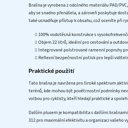
Brašna je vyrobena z odolného materiálu PAD/PVC, c
aby se snadno přenášela, a zároveň poskytuje dost
také usnadňuje přístup k obsahu, což oceníte při 
100% vodotěsná konstrukce s vysokofrekvenč
Objem 22 litrů, ideální pro cestování a outdoo
Integrované polstrované ramenní popruhy pr
Reflexní bezpečnostní potisk pro lepší viditel
Praktické použití
Tato brašna je navržena pro široké spektrum aktivit,
terénů, kde mohou být povětrnostní podmínky nevyzp
volbou pro cyklisty, kteří hledají praktické a spoleh
Dalším plusem je kompatibilita s dalšími brašnam
312 pro maximální efektivitu a organizaci vašeho 