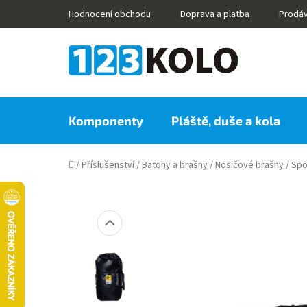
Přejít
Hodnocení obchodu
Doprava a platba
Prodá
na
obsah
Komponenty
Pláště, duše a kola
Domů
/
Příslušenství
/
Batohy a brašny
/
Nosičové brašny
/
Spo