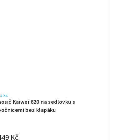
5 ks
nosič Kaiwei 620 na sedlovku s
bočnicemi bez klapáku
449 Kč