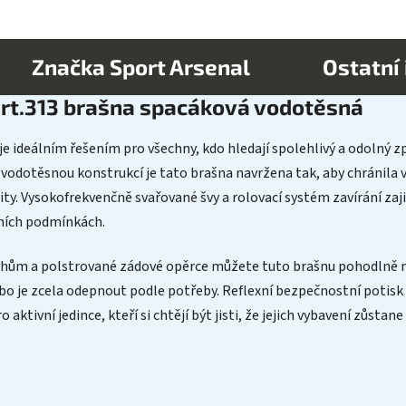
Značka
Sport Arsenal
Ostatní
art.313 brašna spacáková vodotěsná
e ideálním řešením pro všechny, kdo hledají spolehlivý a odolný zp
dotěsnou konstrukcí je tato brašna navržena tak, aby chránila va
vity. Vysokofrekvenčně svařované švy a rolovací systém zavírání zaj
mních podmínkách.
ům a polstrované zádové opěrce můžete tuto brašnu pohodlně no
 je zcela odepnout podle potřeby. Reflexní bezpečnostní potisk zv
 aktivní jedince, kteří si chtějí být jisti, že jejich vybavení zůstane