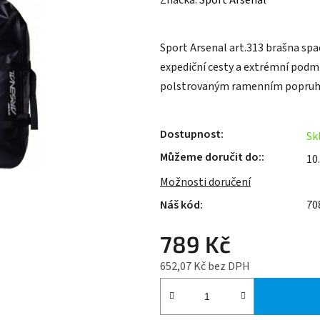
Značka:
Sport Arsenal
produktu
je
Sport Arsenal art.313 brašna sp
0,0
expediční cesty a extrémní podm
z
polstrovaným ramenním popruh
5
hvězdiček.
Dostupnost
Sk
Můžeme doručit do:
10
Možnosti doručení
70
789 Kč
652,07 Kč bez DPH
Měrná cena: