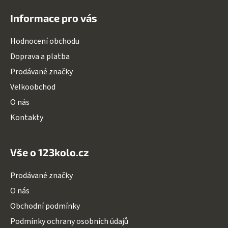
á
Informace pro vás
p
a
Hodnocení obchodu
t
Doprava a platba
í
Prodávané značky
Velkoobchod
O nás
Kontakty
Vše o 123kolo.cz
Prodávané značky
O nás
Obchodní podmínky
Podmínky ochrany osobních údajů