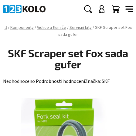
Přejít
na
Hledat
NÁKUP
obsah
KOŠÍK
Domů
/
Komponenty
/
Vidlice a tlumiče
/
Servisní kity
/
SKF Scraper set Fox
sada gufer
SKF Scraper set Fox sada
gufer
Průměrné
Neohodnoceno
Podrobnosti hodnocení
Značka:
SKF
hodnocení
produktu
je
0,0
z
5