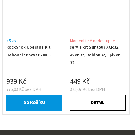
>5 ks
Momentálně nedostupné
RockShox Upgrade Kit
servis kit Suntour XCR32,
Debonair Boxxer 200 C1
Axon32, Raidon32, Epixon
32
939 Kč
449 Kč
776,03 Kč bez DPH
371,07 Kč bez DPH
DO KOŠÍKU
DETAIL
Z