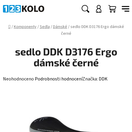
Přejít
na
Hledat
NÁKUP
obsah
KOŠÍK
Domů
/
Komponenty
/
Sedla
/
Dámské
/
sedlo DDK D3176 Ergo dámské
černé
sedlo DDK D3176 Ergo
dámské černé
Průměrné
Neohodnoceno
Podrobnosti hodnocení
Značka:
DDK
hodnocení
produktu
je
0,0
z
5