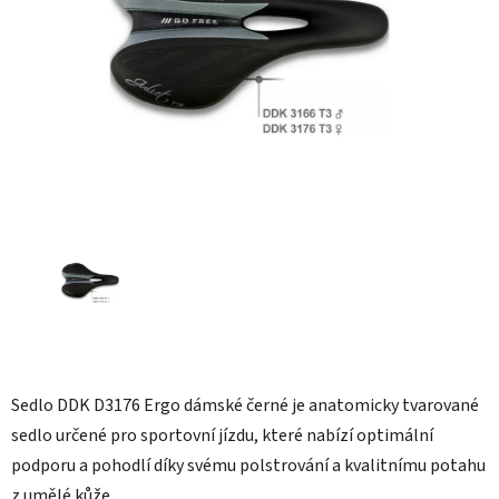
hvězdiček.
Sedlo DDK D3176 Ergo dámské černé je anatomicky tvarované
sedlo určené pro sportovní jízdu, které nabízí optimální
podporu a pohodlí díky svému polstrování a kvalitnímu potahu
z umělé kůže.