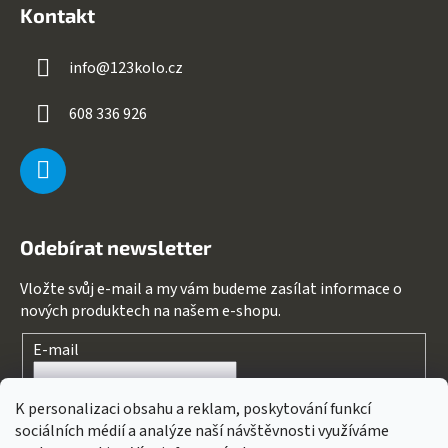
Kontakt
info
@
123kolo.cz
608 336 926
Odebírat newsletter
Vložte svůj e-mail a my vám budeme zasílat informace o
nových produktech na našem e-shopu.
E-mail
Souhlasím s
podmínkami ochrany osobních údajů
K personalizaci obsahu a reklam, poskytování funkcí
sociálních médií a analýze naší návštěvnosti využíváme
PŘIHLÁSIT SE