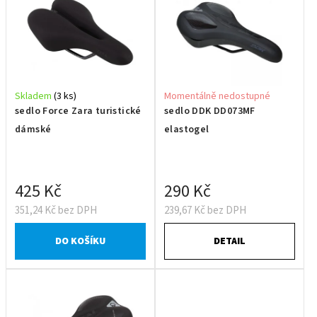
Skladem
(3 ks)
Momentálně nedostupné
sedlo Force Zara turistické
sedlo DDK DD073MF
dámské
elastogel
425 Kč
290 Kč
351,24 Kč bez DPH
239,67 Kč bez DPH
DO KOŠÍKU
DETAIL