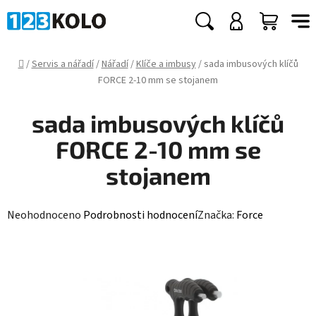
Přejít
na
Hledat
NÁKUP
obsah
KOŠÍK
Domů
/
Servis a nářadí
/
Nářadí
/
Klíče a imbusy
/
sada imbusových klíčů
FORCE 2-10 mm se stojanem
sada imbusových klíčů
FORCE 2-10 mm se
stojanem
Průměrné
Neohodnoceno
Podrobnosti hodnocení
Značka:
Force
hodnocení
produktu
je
0,0
z