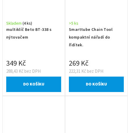
Skladem
(4 ks)
>5 ks
multiklíč Beto BT-338 s
Smarttube Chain Tool
nýtovačem
kompaktní nářadí do
řídítek.
349 Kč
269 Kč
288,43 Kč bez DPH
222,31 Kč bez DPH
DO KOŠÍKU
DO KOŠÍKU