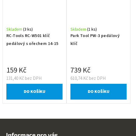
Skladem
(3 ks)
Skladem
(1 ks)
RC-Tools RC-W501 klíč
Park Tool PW-3 pedálový
pedálový s ořechem 14-15
klíč
159 Kč
739 Kč
131,40 Kč bez DPH
610,74 Kč bez DPH
DO KOŠÍKU
DO KOŠÍKU
Z
á
Informace pro vás