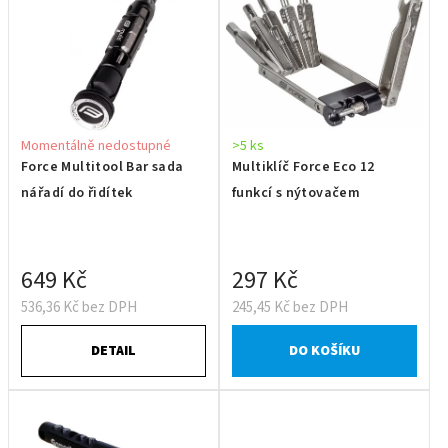
Momentálně nedostupné
>5 ks
Force Multitool Bar sada
Multiklíč Force Eco 12
nářadí do řidítek
funkcí s nýtovačem
649 Kč
297 Kč
536,36 Kč bez DPH
245,45 Kč bez DPH
DETAIL
DO KOŠÍKU