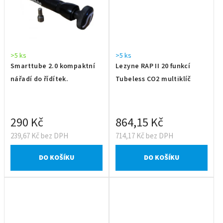
>5 ks
>5 ks
Smarttube 2.0 kompaktní
Lezyne RAP II 20 funkcí
nářadí do řídítek.
Tubeless CO2 multiklíč
290 Kč
864,15 Kč
239,67 Kč bez DPH
714,17 Kč bez DPH
DO KOŠÍKU
DO KOŠÍKU