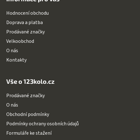
p
a
Hodnocení obchodu
t
Doprava a platba
í
Prodávané značky
Velkoobchod
O nás
Kontakty
Vše o 123kolo.cz
Prodávané značky
O nás
Obchodní podmínky
Podmínky ochrany osobních údajů
Formuláře ke stažení