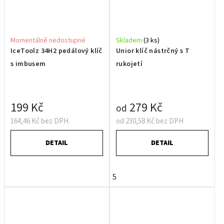
Momentálně nedostupné
Skladem
(3 ks)
IceToolz 34H2 pedálový klíč
Unior klíč nástrčný s T
s imbusem
rukojetí
199 Kč
279 Kč
od
164,46 Kč bez DPH
od 230,58 Kč bez DPH
DETAIL
DETAIL
5