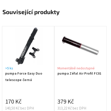
Související produkty
>5 ks
Momentálně nedostupné
pumpa Force Easy Duo
pumpa Zéfal Air Profil FC01
telescope černá
170 Kč
379 Kč
140,50 Kč bez DPH
313,22 Kč bez DPH