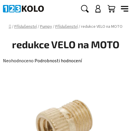
Přejít
na
Hledat
NÁKUP
obsah
KOŠÍK
Domů
/
Příslušenství
/
Pumpy
/
Příslušenství
/
redukce VELO na MOTO
redukce VELO na MOTO
Průměrné
Neohodnoceno
Podrobnosti hodnocení
hodnocení
produktu
je
0,0
z
5
hvězdiček.