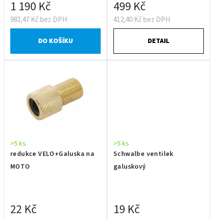
1 190 Kč
499 Kč
983,47 Kč bez DPH
412,40 Kč bez DPH
DO KOŠÍKU
DETAIL
>5 ks
>5 ks
redukce VELO+Galuska na
Schwalbe ventilek
MOTO
galuskový
22 Kč
19 Kč