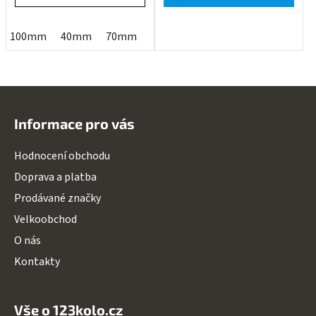
100mm
40mm
70mm
Z
á
Informace pro vás
p
a
Hodnocení obchodu
t
Doprava a platba
í
Prodávané značky
Velkoobchod
O nás
Kontakty
Vše o 123kolo.cz