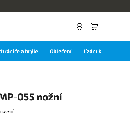
NÁKUPNÍ
KOŠÍK
 chrániče a brýle
Oblečení
Jízdní kola
Nov
MP-055 nožní
nocení