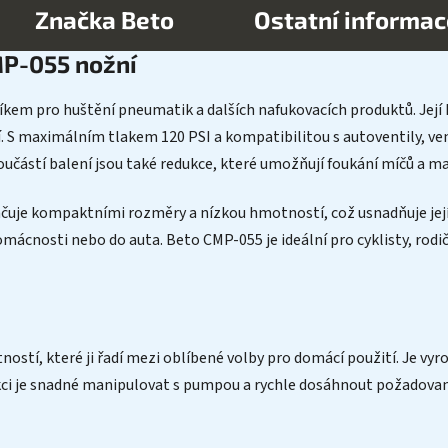
Značka
Beto
Ostatní informac
MP-055 nožní
m pro huštění pneumatik a dalších nafukovacích produktů. Její 
tí. S maximálním tlakem 120 PSI a kompatibilitou s autoventily, ven
oučástí balení jsou také redukce, které umožňují foukání míčů a mat
ačuje kompaktními rozměry a nízkou hmotností, což usnadňuje její 
ácnosti nebo do auta. Beto CMP-055 je ideální pro cyklisty, rodič
stí, které ji řadí mezi oblíbené volby pro domácí použití. Je vyr
ukci je snadné manipulovat s pumpou a rychle dosáhnout požadovanéh