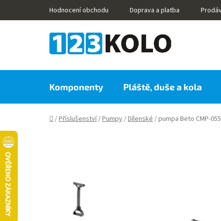
Přejít
Hodnocení obchodu
Doprava a platba
Prodá
na
obsah
Komponenty
Pláště, duše a kola
Domů
/
Příslušenství
/
Pumpy
/
Dílenské
/
pumpa Beto CMP-055