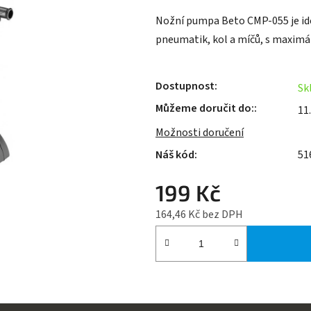
je
Nožní pumpa Beto CMP-055 je i
0,0
pneumatik, kol a míčů, s maximá
z
5
hvězdiček.
Dostupnost
Sk
Můžeme doručit do:
11
Možnosti doručení
51
199 Kč
164,46 Kč bez DPH
Měrná cena: