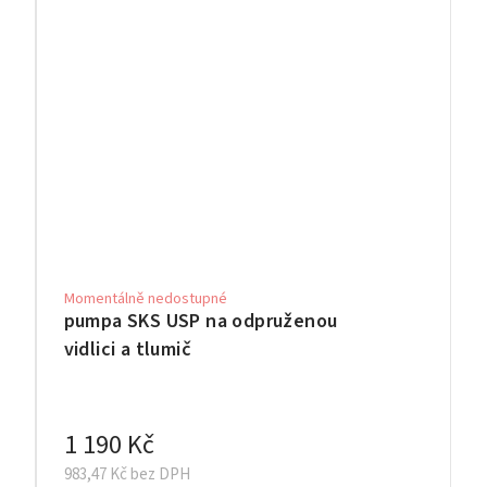
Momentálně nedostupné
pumpa SKS USP na odpruženou
vidlici a tlumič
1 190 Kč
983,47 Kč bez DPH