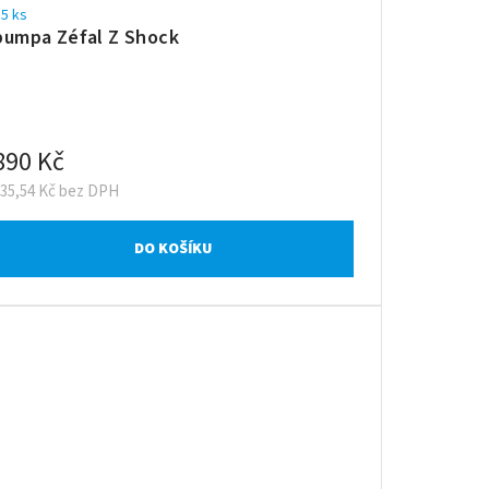
5 ks
pumpa Zéfal Z Shock
890 Kč
735,54 Kč bez DPH
DO KOŠÍKU