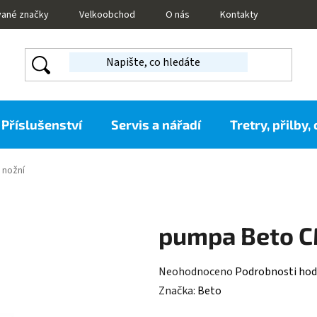
vané značky
Velkoobchod
O nás
Kontakty
Příslušenství
Servis a nářadí
Tretry, přilby,
 nožní
pumpa Beto C
Průměrné
Neohodnoceno
Podrobnosti hod
hodnocení
Značka:
Beto
produktu