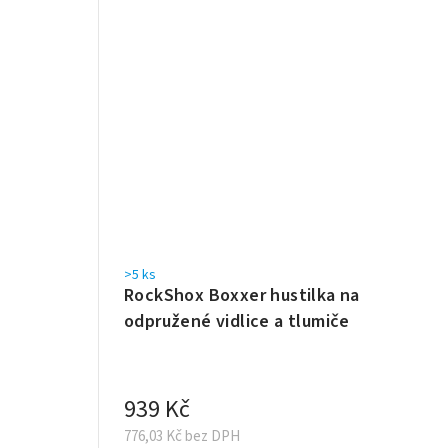
>5 ks
RockShox Boxxer hustilka na
odpružené vidlice a tlumiče
939 Kč
776,03 Kč bez DPH