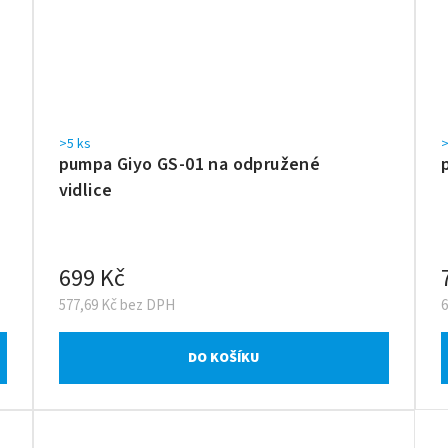
>5 ks
>
pumpa Giyo GS-01 na odpružené
vidlice
699 Kč
577,69 Kč bez DPH
DO KOŠÍKU