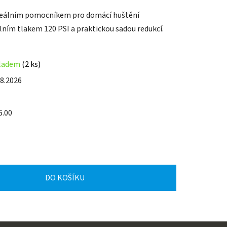
deálním pomocníkem pro domácí huštění
lním tlakem 120 PSI a praktickou sadou redukcí.
ladem
(2 ks)
.8.2026
6.00
DO KOŠÍKU