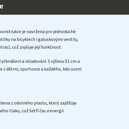
e
konstrukce je navržena pro jednoduché
tilky na bicyklech i galuskovými ventily,
rací, což zvyšuje její funkčnost.
přenášení a skladování. S výškou 51 cm a
e s dětmi, sportovce a každého, kdo ocení
obena z odolného plastu, který zajišťuje
o tlaku, což šetří čas a energii.