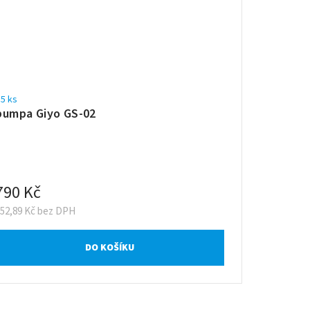
5 ks
pumpa Giyo GS-02
790 Kč
652,89 Kč bez DPH
DO KOŠÍKU