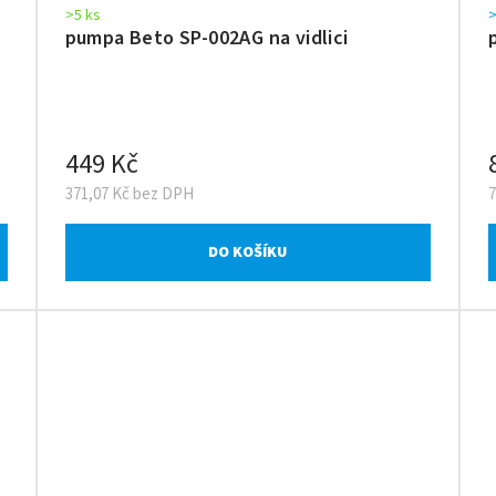
>5 ks
>
pumpa Beto SP-002AG na vidlici
449 Kč
371,07 Kč bez DPH
DO KOŠÍKU