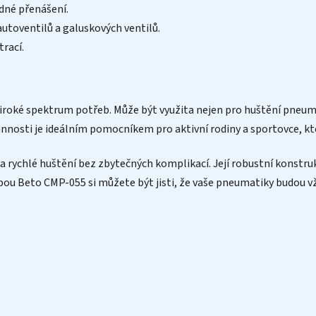
dné přenášení.
autoventilů a galuskových ventilů.
rací.
iroké spektrum potřeb. Může být využita nejen pro huštění pneumat
annosti je ideálním pomocníkem pro aktivní rodiny a sportovce, kte
 rychlé huštění bez zbytečných komplikací. Její robustní konstruk
mpou Beto CMP-055 si můžete být jisti, že vaše pneumatiky budou v