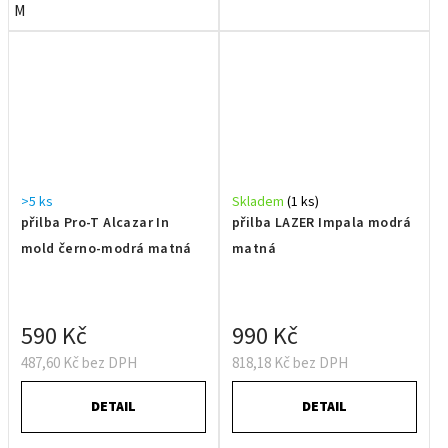
M
>5 ks
Skladem
(1 ks)
přilba Pro-T Alcazar In
přilba LAZER Impala modrá
mold černo-modrá matná
matná
590 Kč
990 Kč
487,60 Kč bez DPH
818,18 Kč bez DPH
DETAIL
DETAIL