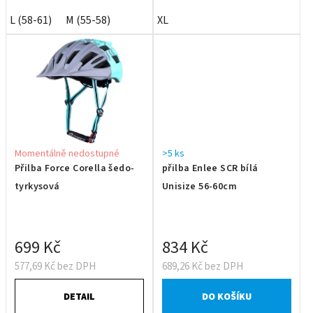
L (58-61)
M (55-58)
XL
Momentálně nedostupné
>5 ks
Přilba Force Corella šedo-
přilba Enlee SCR bílá
tyrkysová
Unisize 56-60cm
699 Kč
834 Kč
577,69 Kč bez DPH
689,26 Kč bez DPH
DETAIL
DO KOŠÍKU