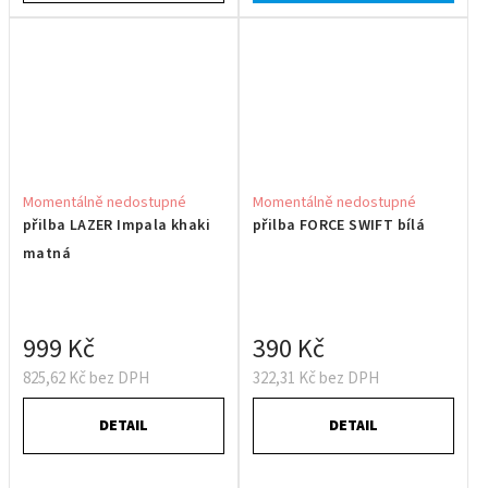
Momentálně nedostupné
Momentálně nedostupné
přilba LAZER Impala khaki
přilba FORCE SWIFT bílá
matná
999 Kč
390 Kč
825,62 Kč bez DPH
322,31 Kč bez DPH
DETAIL
DETAIL