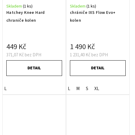
Skladem
(1 ks)
Skladem
(1 ks)
Hatchey Knee Hard
chrániče IXS Flow Evo+
chraniče kolen
kolen
449 Kč
1 490 Kč
371,07 Kč bez DPH
1 231,40 Kč bez DPH
DETAIL
DETAIL
L
L
M
S
XL