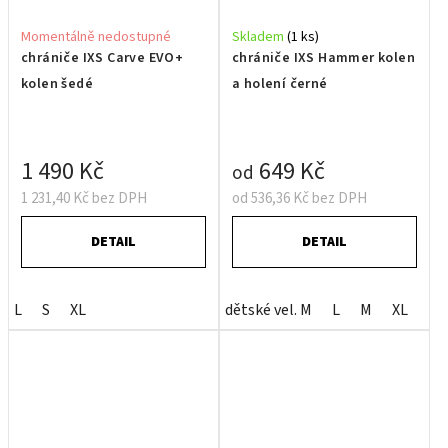
Momentálně nedostupné
Skladem
(1 ks)
chrániče IXS Carve EVO+
chrániče IXS Hammer kolen
kolen šedé
a holení černé
1 490 Kč
649 Kč
od
1 231,40 Kč bez DPH
od 536,36 Kč bez DPH
DETAIL
DETAIL
L
S
XL
dětské vel. M
L
M
XL
XS