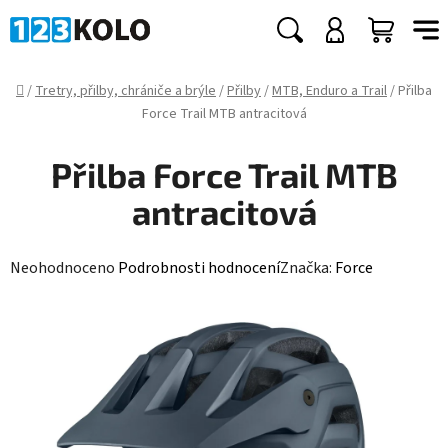
Přejít
na
Hledat
NÁKUP
obsah
KOŠÍK
Domů
/
Tretry, přilby, chrániče a brýle
/
Přilby
/
MTB, Enduro a Trail
/
Přilba
Force Trail MTB antracitová
Přilba Force Trail MTB
antracitová
Průměrné
Neohodnoceno
Podrobnosti hodnocení
Značka:
Force
hodnocení
produktu
je
0,0
z
5