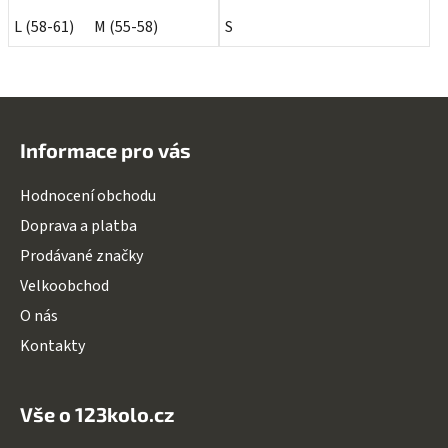
L (58-61)
M (55-58)
S
Z
á
Informace pro vás
p
a
Hodnocení obchodu
t
Doprava a platba
í
Prodávané značky
Velkoobchod
O nás
Kontakty
Vše o 123kolo.cz