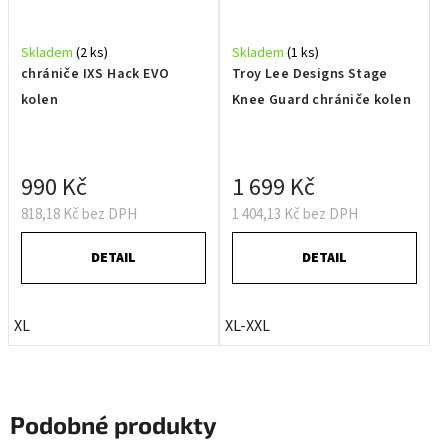
Skladem
(2 ks)
Skladem
(1 ks)
chrániče IXS Hack EVO
Troy Lee Designs Stage
kolen
Knee Guard chrániče kolen
990 Kč
1 699 Kč
818,18 Kč bez DPH
1 404,13 Kč bez DPH
DETAIL
DETAIL
XL
XL-XXL
Podobné produkty