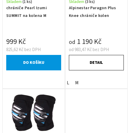
Skladem
(1 ks)
Skladem
(3 ks)
chrániče Pearl Izumi
Alpinestar Paragon Plus
SUMMIT na kolena M
Knee chrániče kolen
999 Kč
1 190 Kč
od
825,62 Kč bez DPH
od 983,47 Kč bez DPH
DO KOŠÍKU
DETAIL
L
M