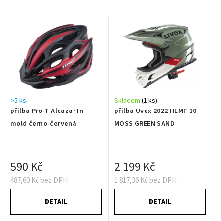
>5 ks
Skladem
(1 ks)
přilba Pro-T Alcazar In
přilba Uvex 2022 HLMT 10
mold černo-červená
MOSS GREEN SAND
590 Kč
2 199 Kč
487,60 Kč bez DPH
1 817,36 Kč bez DPH
DETAIL
DETAIL