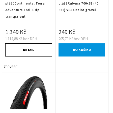
plášť Continental Terra
plášť Rubena 700x38 (40-
Adventure Trail Grip
622) V85 Ocelot gravel
transparent
1 349 Kč
249 Kč
1 114,88 Kč bez DPH
205,79 Kč bez DPH
DETAIL
DO KOŠÍKU
700x55C