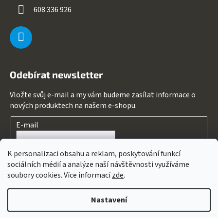
608 336 926
Odebírat newsletter
Vložte svůj e-mail a my vám budeme zasílat informace o
nových produktech na našem e-shopu.
E-mail
Souhlasím s
podmínkami ochrany osobních údajů
K personalizaci obsahu a reklam, poskytování funkcí
sociálních médií a analýze naší návštěvnosti využíváme
PŘIHLÁSIT SE
soubory cookies. Více informací
zde
.
Nastavení