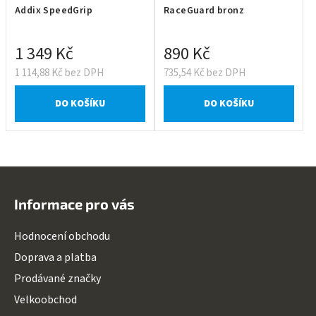
Addix SpeedGrip
RaceGuard bronz
1 349 Kč
890 Kč
1 114,88 Kč bez DPH
735,54 Kč bez DPH
DO KOŠÍKU
DO KOŠÍKU
Z
á
Informace pro vás
p
a
Hodnocení obchodu
t
Doprava a platba
í
Prodávané značky
Velkoobchod