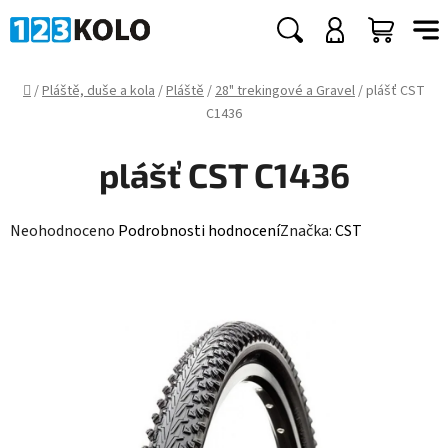
Přejít
na
Hledat
NÁKUP
obsah
KOŠÍK
Domů
/
Pláště, duše a kola
/
Pláště
/
28" trekingové a Gravel
/
plášť CST
C1436
plášť CST C1436
Průměrné
Neohodnoceno
Podrobnosti hodnocení
Značka:
CST
hodnocení
produktu
je
0,0
z
5
hvězdiček.