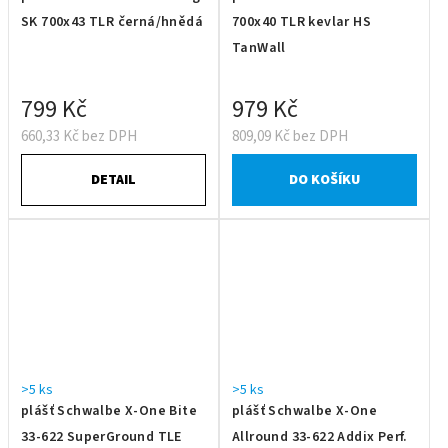
SK 700x43 TLR černá/hnědá
700x40 TLR kevlar HS
TanWall
799 Kč
979 Kč
660,33 Kč bez DPH
809,09 Kč bez DPH
DETAIL
DO KOŠÍKU
>5 ks
>5 ks
plášť Schwalbe X-One Bite
plášť Schwalbe X-One
33-622 SuperGround TLE
Allround 33-622 Addix Perf.