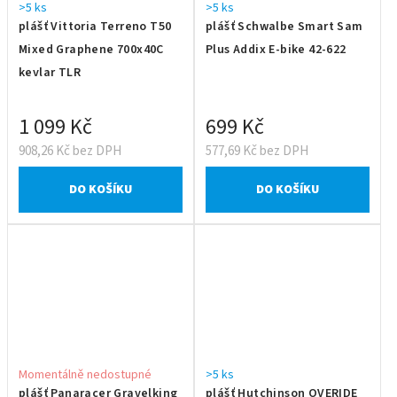
>5 ks
>5 ks
plášť Vittoria Terreno T50
plášť Schwalbe Smart Sam
Mixed Graphene 700x40C
Plus Addix E-bike 42-622
kevlar TLR
1 099 Kč
699 Kč
908,26 Kč bez DPH
577,69 Kč bez DPH
DO KOŠÍKU
DO KOŠÍKU
Momentálně nedostupné
>5 ks
plášť Panaracer Gravelking
plášť Hutchinson OVERIDE