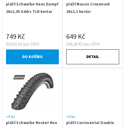
plášť Schwalbe Hans Dampf
plášť Maxxis Crossmark
26x2,35 Addix TLR kevlar
26x2,1 kevlar
749 Kč
649 Kč
619,01 Kč bez DPH
536,36 Kč bez DPH
DO KOŠÍKU
DETAIL
>5 ks
>5 ks
plášť Schwalbe Rocket Ron
plášť Continental Double