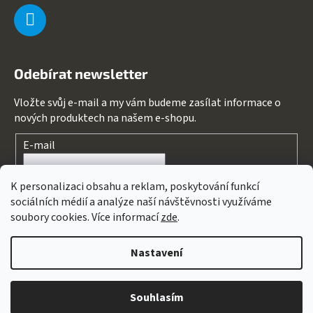
Odebírat newsletter
Vložte svůj e-mail a my vám budeme zasílat informace o
nových produktech na našem e-shopu.
E-mail
Souhlasím s
podmínkami ochrany osobních údajů
K personalizaci obsahu a reklam, poskytování funkcí
sociálních médií a analýze naší návštěvnosti využíváme
PŘIHLÁSIT SE
soubory cookies. Více informací
zde
.
Nastavení
Vytvořil Shoptet
&
PekneWeby
Copyright 2026
123kolo
. Všechna práva vyhrazena.
Upravit
Souhlasím
nastavení cookies