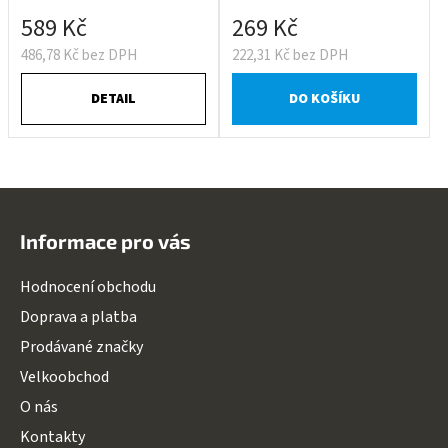
589 Kč
269 Kč
486,78 Kč bez DPH
222,31 Kč bez DPH
DETAIL
DO KOŠÍKU
Z
á
Informace pro vás
p
a
Hodnocení obchodu
t
Doprava a platba
í
Prodávané značky
Velkoobchod
O nás
Kontakty