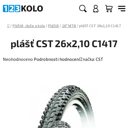
Přejít
na
Hledat
NÁKUP
obsah
KOŠÍK
Domů
/
Pláště, duše a kola
/
Pláště
/
26" MTB
/
plášť CST 26x2,10 C1417
plášť CST 26x2,10 C1417
Průměrné
Neohodnoceno
Podrobnosti hodnocení
Značka:
CST
hodnocení
produktu
je
0,0
z
5
hvězdiček.