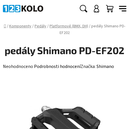
Přejít
na
Hledat
NÁKUP
obsah
KOŠÍK
Domů
/
Komponenty
/
Pedály
/
Platformové (BMX, DH)
/
pedály Shimano PD-
EF202
pedály Shimano PD-EF202
Průměrné
Neohodnoceno
Podrobnosti hodnocení
Značka:
Shimano
hodnocení
produktu
je
0,0
z
5
hvězdiček.