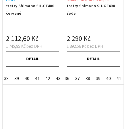
tretry Shimano SH-GF400
tretry Shimano SH-GF400
červené
šedé
2 112,60 Kč
2 290 Kč
1 745,95 Kč bez DPH
1 892,56 Kč bez DPH
DETAIL
DETAIL
38
39
40
41
42
43
36
37
38
39
40
41