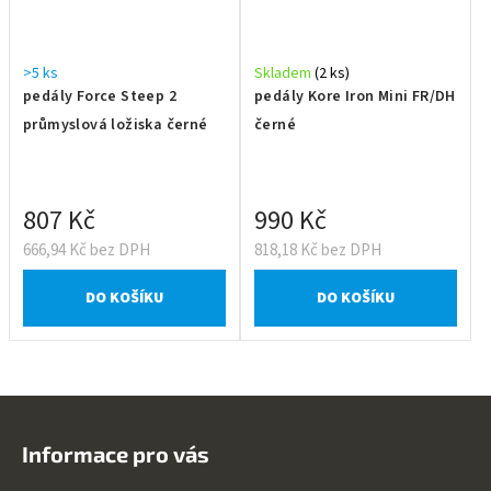
>5 ks
Skladem
(2 ks)
pedály Force Steep 2
pedály Kore Iron Mini FR/DH
průmyslová ložiska černé
černé
807 Kč
990 Kč
666,94 Kč bez DPH
818,18 Kč bez DPH
DO KOŠÍKU
DO KOŠÍKU
Z
á
Informace pro vás
p