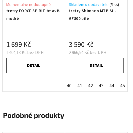
Momentálně nedostupné
Skladem u dodavatele
(5 ks)
tretry FORCE SPIRIT tmavě-
tretry Shimano MTB SH-
modré
GF800 bílé
1 699 Kč
3 590 Kč
1 404,13 Kč bez DPH
2 966,94 Kč bez DPH
DETAIL
DETAIL
40
41
42
43
44
45
Podobné produkty