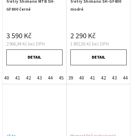
tretry Shimano MTB SH-
tretry Shimano SH-GF400
GF800 černé
modré
3 590 Kč
2 290 Kč
2 966,94 Kč bez DPH
1 892,56 Kč bez DPH
DETAIL
DETAIL
40
41
42
43
44
45
39
46
40
47
41
42
43
44
>5 ks
Momentálně nedostupné