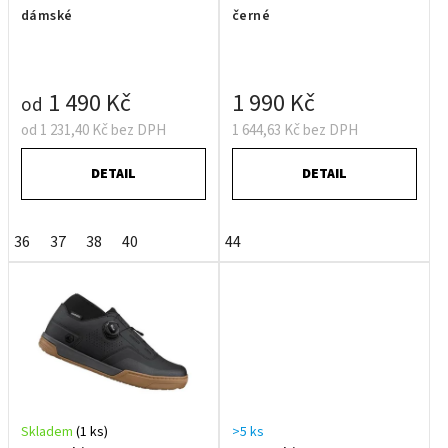
dámské
černé
1 490 Kč
1 990 Kč
od
od 1 231,40 Kč bez DPH
1 644,63 Kč bez DPH
DETAIL
DETAIL
36
37
38
40
44
Skladem
(1 ks)
>5 ks