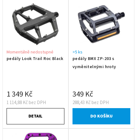
Momentálně nedostupné
>5 ks
pedály Look Trail Roc Black
pedály BMX ZP-203 s
vyměnitelnými hroty
1 349 Kč
349 Kč
1 114,88 Kč bez DPH
288,43 Kč bez DPH
DETAIL
DO KOŠÍKU