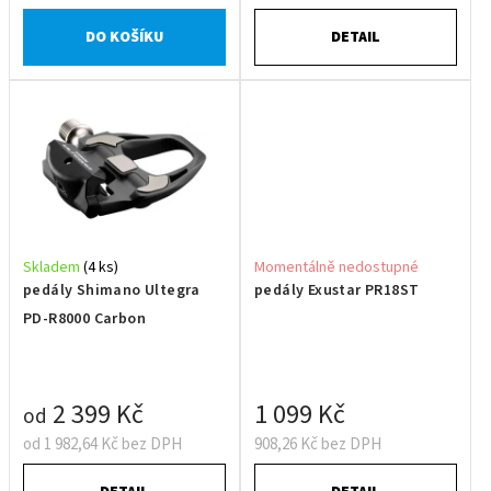
DO KOŠÍKU
DETAIL
Skladem
(4 ks)
Momentálně nedostupné
pedály Shimano Ultegra
pedály Exustar PR18ST
PD-R8000 Carbon
2 399 Kč
1 099 Kč
od
od 1 982,64 Kč bez DPH
908,26 Kč bez DPH