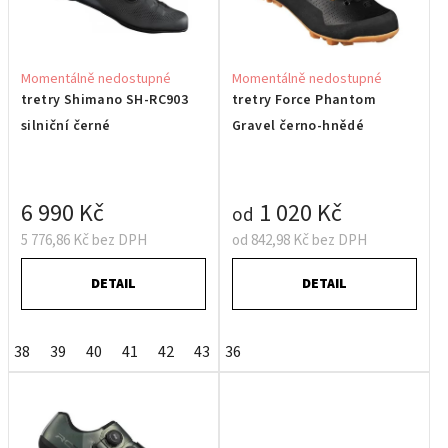
Momentálně nedostupné
Momentálně nedostupné
tretry Shimano SH-RC903
tretry Force Phantom
silniční černé
Gravel černo-hnědé
6 990 Kč
1 020 Kč
od
5 776,86 Kč bez DPH
od 842,98 Kč bez DPH
DETAIL
DETAIL
38
39
40
41
42
43
36
44
45
46
47
48