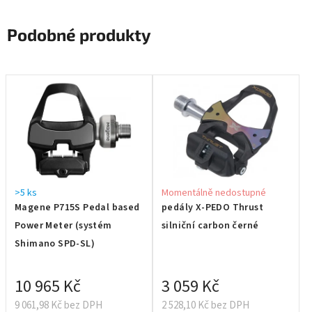
Podobné produkty
>5 ks
Momentálně nedostupné
Magene P715S Pedal based
pedály X-PEDO Thrust
Power Meter (systém
silniční carbon černé
Shimano SPD-SL)
10 965 Kč
3 059 Kč
9 061,98 Kč bez DPH
2 528,10 Kč bez DPH