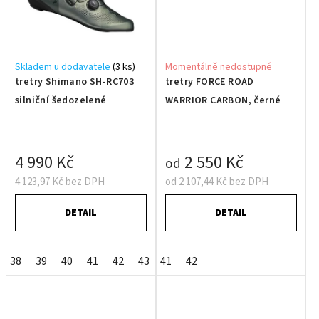
Skladem u dodavatele
(3 ks)
Momentálně nedostupné
tretry Shimano SH-RC703
tretry FORCE ROAD
silniční šedozelené
WARRIOR CARBON, černé
4 990 Kč
2 550 Kč
od
4 123,97 Kč bez DPH
od 2 107,44 Kč bez DPH
DETAIL
DETAIL
38
39
40
41
42
43
41
44
42
45
46
47
48
49