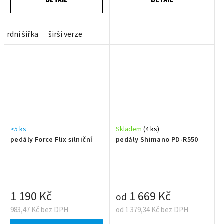
DETAIL
DETAIL
rdní šířka
širší verze
>5 ks
Skladem
(4 ks)
pedály Force Flix silniční
pedály Shimano PD-R550
1 190 Kč
1 669 Kč
od
983,47 Kč bez DPH
od 1 379,34 Kč bez DPH