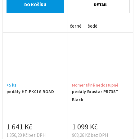
DO KOŠÍKU
DETAIL
černé
šedé
>5 ks
Momentálně nedostupné
pedály HT-PK01G ROAD
pedály Exustar PR73ST
Black
1 641 Kč
1 099 Kč
1 356,20 Kč bez DPH
908,26 Kč bez DPH