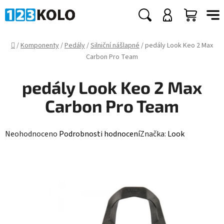
Přejít
na
Hledat
NÁKUP
obsah
KOŠÍK
Domů
/
Komponenty
/
Pedály
/
Silniční nášlapné
/
pedály Look Keo 2 Max
Carbon Pro Team
pedály Look Keo 2 Max
Carbon Pro Team
Průměrné
Neohodnoceno
Podrobnosti hodnocení
Značka:
Look
hodnocení
produktu
je
0,0
z
5