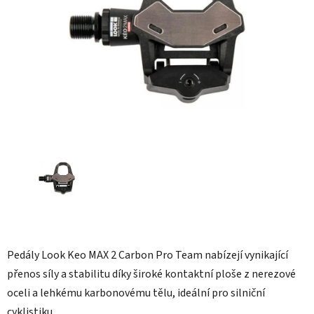
hvězdiček.
Pedály Look Keo MAX 2 Carbon Pro Team nabízejí vynikající
přenos síly a stabilitu díky široké kontaktní ploše z nerezové
oceli a lehkému karbonovému tělu, ideální pro silniční
cyklistiku.