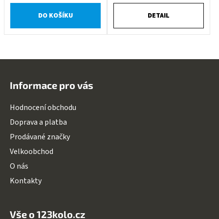
DO KOŠÍKU
DETAIL
Z
á
Informace pro vás
p
a
Hodnocení obchodu
t
Doprava a platba
í
Prodávané značky
Velkoobchod
O nás
Kontakty
Vše o 123kolo.cz