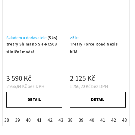
Skladem u dodavatele
(5 ks)
>5 ks
tretry Shimano SH-RC503
Tretry Force Road Nexis
silniční modré
bílé
3 590 Kč
2 125 Kč
2 966,94 Kč bez DPH
1 756,20 Kč bez DPH
DETAIL
DETAIL
38
39
40
41
42
43
38
44
39
45
40
46
41
47
42
48
43
49