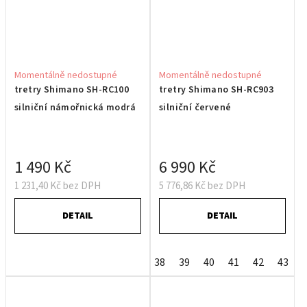
Momentálně nedostupné
Momentálně nedostupné
tretry Shimano SH-RC100
tretry Shimano SH-RC903
silniční námořnická modrá
silniční červené
1 490 Kč
6 990 Kč
1 231,40 Kč bez DPH
5 776,86 Kč bez DPH
DETAIL
DETAIL
38
39
40
41
42
43