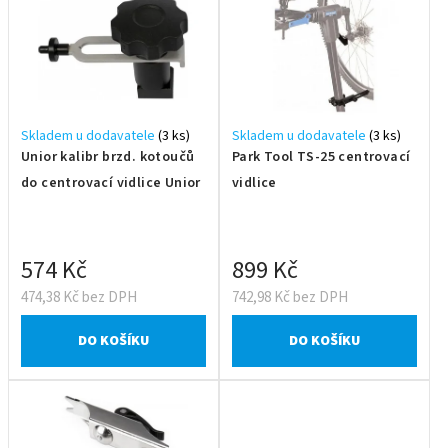
Skladem u dodavatele
(3 ks)
Skladem u dodavatele
(3 ks)
Unior kalibr brzd. kotoučů
Park Tool TS-25 centrovací
do centrovací vidlice Unior
vidlice
574 Kč
899 Kč
474,38 Kč bez DPH
742,98 Kč bez DPH
DO KOŠÍKU
DO KOŠÍKU