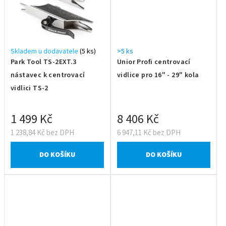
Skladem u dodavatele
(5 ks)
>5 ks
Park Tool TS-2EXT.3
Unior Profi centrovací
nástavec k centrovací
vidlice pro 16" - 29" kola
vidlici TS-2
1 499 Kč
8 406 Kč
1 238,84 Kč bez DPH
6 947,11 Kč bez DPH
DO KOŠÍKU
DO KOŠÍKU