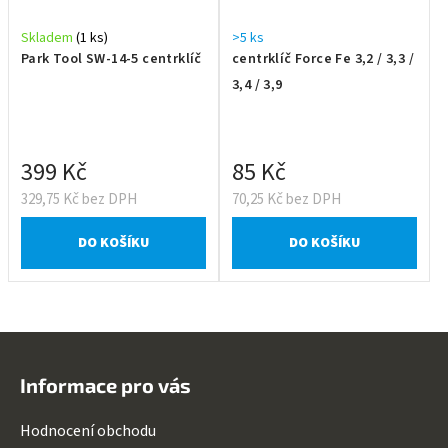
Skladem
(1 ks)
>5 ks
Park Tool SW-14-5 centrklíč
centrklíč Force Fe 3,2 / 3,3 /
3,4 / 3,9
399 Kč
85 Kč
329,75 Kč bez DPH
70,25 Kč bez DPH
DO KOŠÍKU
DO KOŠÍKU
Z
á
Informace pro vás
p
a
Hodnocení obchodu
t