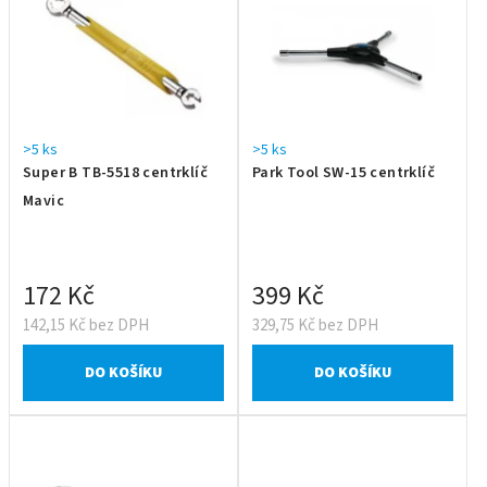
>5 ks
>5 ks
Super B TB-5518 centrklíč
Park Tool SW-15 centrklíč
Mavic
172 Kč
399 Kč
142,15 Kč bez DPH
329,75 Kč bez DPH
DO KOŠÍKU
DO KOŠÍKU