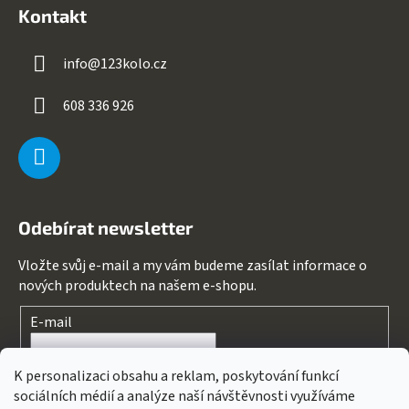
Kontakt
info
@
123kolo.cz
608 336 926
Odebírat newsletter
Vložte svůj e-mail a my vám budeme zasílat informace o
nových produktech na našem e-shopu.
E-mail
Souhlasím s
podmínkami ochrany osobních údajů
K personalizaci obsahu a reklam, poskytování funkcí
sociálních médií a analýze naší návštěvnosti využíváme
PŘIHLÁSIT SE