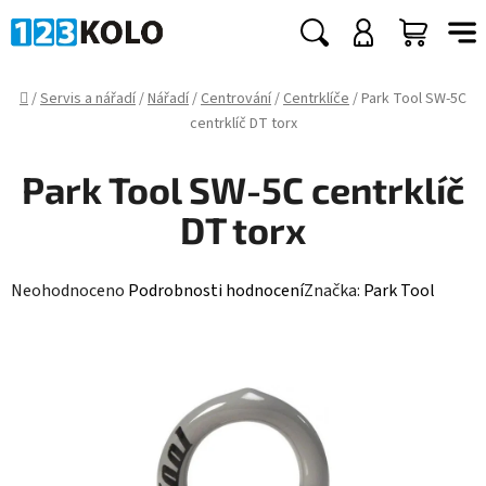
Přejít
na
Hledat
NÁKUP
obsah
KOŠÍK
Domů
/
Servis a nářadí
/
Nářadí
/
Centrování
/
Centrklíče
/
Park Tool SW-5C
centrklíč DT torx
Park Tool SW-5C centrklíč
DT torx
Průměrné
Neohodnoceno
Podrobnosti hodnocení
Značka:
Park Tool
hodnocení
produktu
je
0,0
z
5