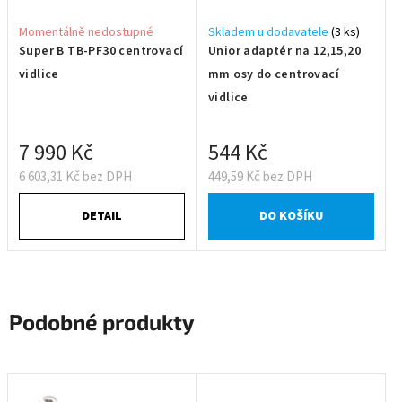
Momentálně nedostupné
Skladem u dodavatele
(3 ks)
Super B TB-PF30 centrovací
Unior adaptér na 12,15,20
vidlice
mm osy do centrovací
vidlice
7 990 Kč
544 Kč
6 603,31 Kč bez DPH
449,59 Kč bez DPH
DETAIL
DO KOŠÍKU
Podobné produkty