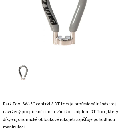
hvězdiček.
Park Tool SW-5C centrklíč DT torx je profesionální nástroj
navržený pro přesné centrování kol s niplem DT Torx, který
díky ergonomické obloukové rukojeti zajišťuje pohodlnou
manipulaci.