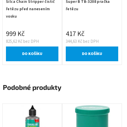
Silca Chain Stripper čistič
Super B TB-3208 pračka
řetězu před nanesením
řetězu
vosku
999 Kč
417 Kč
825,62 Kč bez DPH
344,63 Kč bez DPH
DO KOŠÍKU
DO KOŠÍKU
Podobné produkty