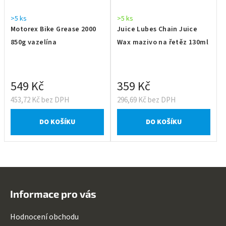
>5 ks
>5 ks
Motorex Bike Grease 2000
Juice Lubes Chain Juice
850g vazelína
Wax mazivo na řetěz 130ml
549 Kč
359 Kč
453,72 Kč bez DPH
296,69 Kč bez DPH
DO KOŠÍKU
DO KOŠÍKU
Z
á
Informace pro vás
p
a
Hodnocení obchodu
t