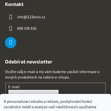
Kontakt
info
@
123kolo.cz
608 336 926
Odebírat newsletter
Vložte svůj e-mail a my vám budeme zasílat informace o
nových produktech na našem e-shopu.
E-mail
Souhlasím s
podmínkami ochrany osobních údajů
K personalizaci obsahu a reklam, poskytování funkcí
sociálních médií a analýze naší návštěvnosti využíváme
PŘIHLÁSIT SE