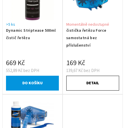
>5 ks
Momentálně nedostupné
Dynamic Striptease 500ml
čistička řetězu Force
čistič řetězu
samostatná bez
příslušenství
669 Kč
169 Kč
552,89 Kč bez DPH
139,67 Kč bez DPH
DO KOŠÍKU
DETAIL