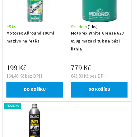
>5 ks
Skladem
(1 ks)
Motorex Allround 100ml
Motorex White Grease 628
mazivo na řetěz
850g mazací tuk na bázi
lithia
199 Kč
779 Kč
164,46 Kč bez DPH
643,80 Kč bez DPH
DO KOŠÍKU
DO KOŠÍKU
NOVINKA