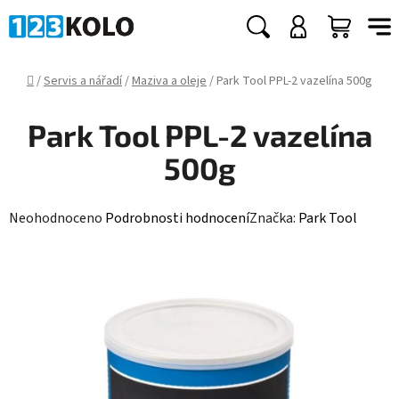
Přejít
na
Hledat
NÁKUP
obsah
KOŠÍK
Domů
/
Servis a nářadí
/
Maziva a oleje
/
Park Tool PPL-2 vazelína 500g
Park Tool PPL-2 vazelína
500g
Průměrné
Neohodnoceno
Podrobnosti hodnocení
Značka:
Park Tool
hodnocení
produktu
je
0,0
z
5
hvězdiček.