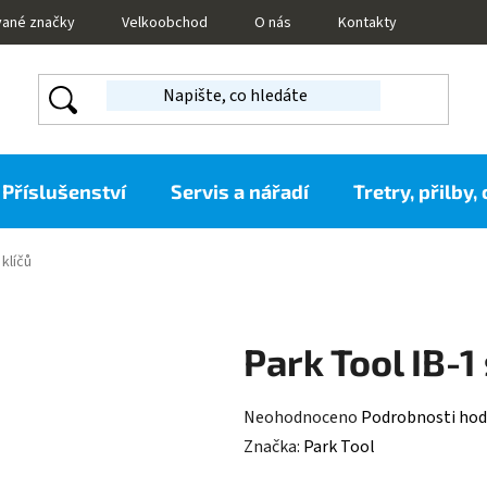
vané značky
Velkoobchod
O nás
Kontakty
Příslušenství
Servis a nářadí
Tretry, přilby,
 klíčů
Park Tool IB-1
Průměrné
Neohodnoceno
Podrobnosti hod
hodnocení
Značka:
Park Tool
produktu