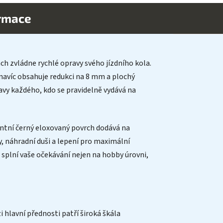
ormace
ách zvládne rychlé opravy svého jízdního kola.
 navíc obsahuje redukci na 8 mm a plochý
avy každého, kdo se pravidelně vydává na
ntní černý eloxovaný povrch dodává na
 náhradní duši a lepení pro maximální
č splní vaše očekávání nejen na hobby úrovni,
i hlavní přednosti patří široká škála