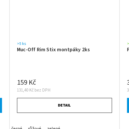
>5 ks
>
Muc-Off Rim Stix montpáky 2ks
159 Kč
131,40 Kč bez DPH
DETAIL
černé
růžové
zelené