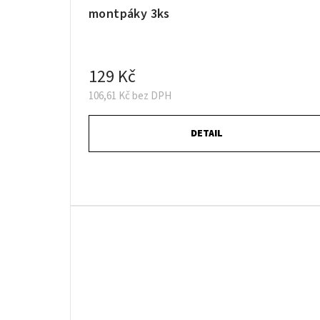
montpáky 3ks
129 Kč
106,61 Kč bez DPH
DETAIL