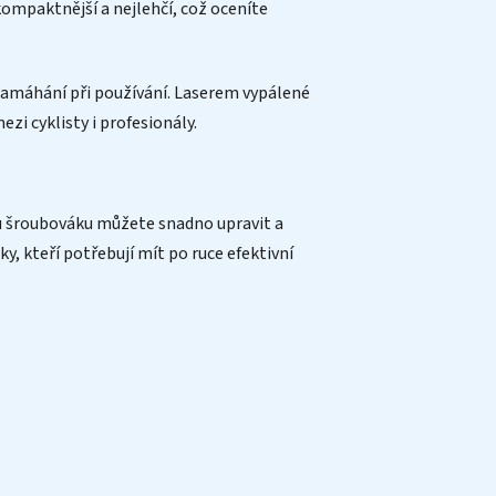
kompaktnější a nejlehčí, což oceníte
 namáhání při používání. Laserem vypálené
zi cyklisty i profesionály.
mu šroubováku můžete snadno upravit a
y, kteří potřebují mít po ruce efektivní