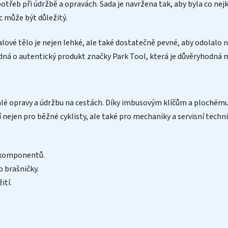
otřeb při údržbě a opravách. Sada je navržena tak, aby byla co nej
c může být důležitý.
ralové tělo je nejen lehké, ale také dostatečně pevné, aby odolalo
edná o autentický produkt značky Park Tool, která je důvěryhodná me
ychlé opravy a údržbu na cestách. Díky imbusovým klíčům a ploché
nejen pro běžné cyklisty, ale také pro mechaniky a servisní technik
 komponentů.
 brašničky.
ití.