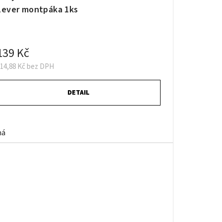
Lever montpáka 1ks
139 Kč
114,88 Kč bez DPH
DETAIL
ná