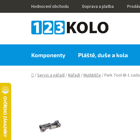
Přejít
Hodnocení obchodu
Doprava a platba
Prodá
na
obsah
Komponenty
Pláště, duše a kola
Domů
/
Servis a nářadí
/
Nářadí
/
Multiklíče
/
Park Tool IB-1 sada