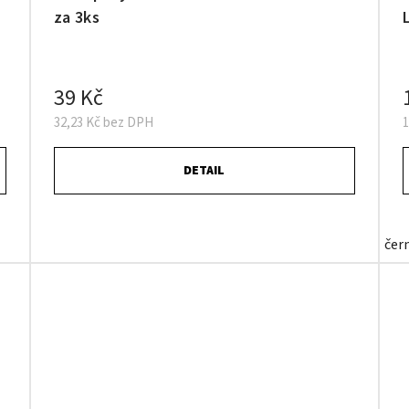
za 3ks
39 Kč
32,23 Kč bez DPH
DETAIL
čer