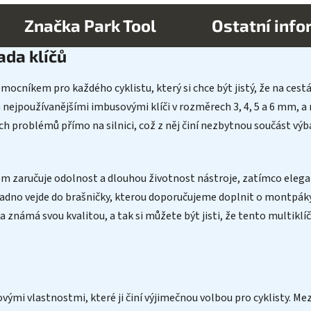
Značka
Park Tool
Ostatní inf
ada klíčů
mocníkem pro každého cyklistu, který si chce být jistý, že na cest
 nejpoužívanějšími imbusovými klíči v rozměrech 3, 4, 5 a 6 mm, a
h problémů přímo na silnici, což z něj činí nezbytnou součást výb
m zaručuje odolnost a dlouhou životnost nástroje, zatímco elega
dno vejde do brašničky, kterou doporučujeme doplnit o montpáky,
a známá svou kvalitou, a tak si můžete být jisti, že tento multiklí
ovými vlastnostmi, které ji činí výjimečnou volbou pro cyklisty. Mez