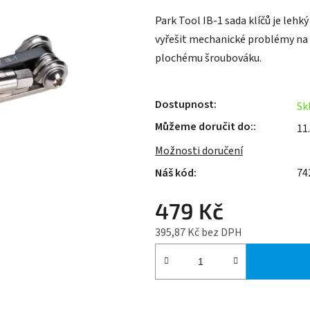
je
Park Tool IB-1 sada klíčů je leh
0,0
vyřešit mechanické problémy na
z
plochému šroubováku.
5
hvězdiček.
Dostupnost
Sk
Můžeme doručit do:
11
Možnosti doručení
74
479 Kč
395,87 Kč bez DPH
Měrná cena: