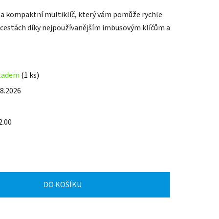
ký a kompaktní multiklíč, který vám pomůže rychle
 cestách díky nejpoužívanějším imbusovým klíčům a
ladem
(1 ks)
.8.2026
2.00
DO KOŠÍKU