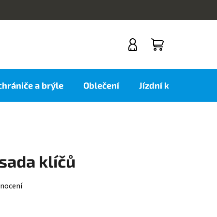
NÁKUPNÍ
KOŠÍK
 chrániče a brýle
Oblečení
Jízdní kola
Nov
 sada klíčů
nocení