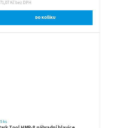
371,07 Kč bez DPH
DO KOŠÍKU
5 ks
Park Tool HMR-8 náhradní hlavice