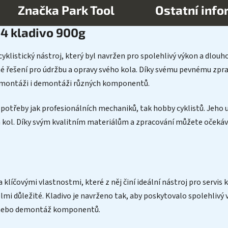
Značka
Park Tool
Ostatní inf
4 kladivo 900g
yklistický nástroj, který byl navržen pro spolehlivý výkon a dlouh
pné řešení pro údržbu a opravy svého kola. Díky svému pevnému zp
ři montáži i demontáži různých komponentů.
otřeby jak profesionálních mechaniků, tak hobby cyklistů. Jeho un
ích kol. Díky svým kvalitním materiálům a zpracování můžete očeká
líčovými vlastnostmi, které z něj činí ideální nástroj pro servis k
elmi důležité. Kladivo je navrženo tak, aby poskytovalo spolehliv
ž nebo demontáž komponentů.