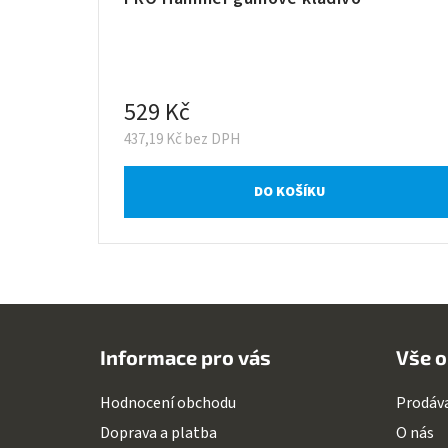
529 Kč
437,19 Kč bez DPH
DO KOŠÍKU
Z
á
Informace pro vás
Vše o
p
a
Hodnocení obchodu
Prodáv
t
Doprava a platba
O nás
í