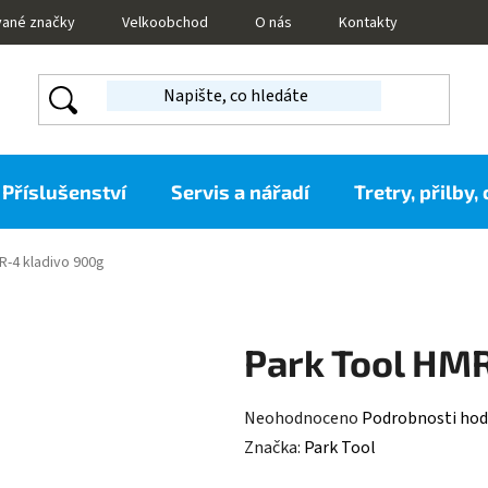
vané značky
Velkoobchod
O nás
Kontakty
Příslušenství
Servis a nářadí
Tretry, přilby,
R-4 kladivo 900g
Park Tool HMR
Průměrné
Neohodnoceno
Podrobnosti hod
hodnocení
Značka:
Park Tool
produktu