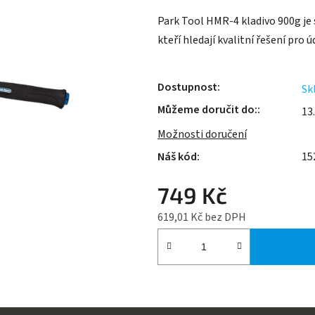
je
Park Tool HMR-4 kladivo 900g je s
0,0
kteří hledají kvalitní řešení pro ú
z
5
hvězdiček.
Dostupnost
Sk
Můžeme doručit do:
13
Možnosti doručení
15
749 Kč
619,01 Kč bez DPH
Měrná cena: