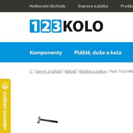
Přejít
Hodnocení obchodu
Doprava a platba
Prodá
na
obsah
Komponenty
Pláště, duše a kola
Domů
/
Servis a nářadí
/
Nářadí
/
Kladiva a palice
/
Park Tool HM