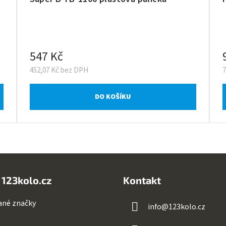
547 Kč
452,07 Kč bez DPH
DO KOŠÍKU
 123kolo.cz
Kontakt
ané značky
info
@
123kolo.cz