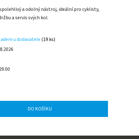
polehlivý a odolný nástroj, ideální pro cyklisty,
držbu a servis svých kol.
ladem u dodavatele
(19 ks)
.8.2026
29.00
DO KOŠÍKU