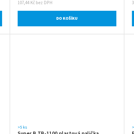
107,44 Kč bez DPH
DO KOŠÍKU
>5 ks
>
Super B TB-1100 plastová palička