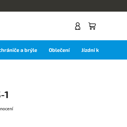
NÁKUPNÍ
KOŠÍK
 chrániče a brýle
Oblečení
Jízdní kola
Nov
-1
nocení