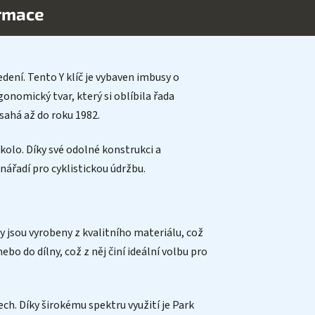
ormace
dení. Tento Y klíč je vybaven imbusy o
rgonomický tvar, který si oblíbila řada
 sahá až do roku 1982.
 kolo. Díky své odolné konstrukci a
ářadí pro cyklistickou údržbu.
 jsou vyrobeny z kvalitního materiálu, což
bo do dílny, což z něj činí ideální volbu pro
h. Díky širokému spektru využití je Park