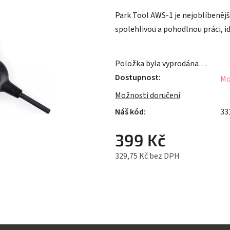
je
Park Tool AWS-1 je nejoblíbenějš
0,0
spolehlivou a pohodlnou práci, id
z
5
hvězdiček.
Položka byla vyprodána…
Dostupnost
Mo
Možnosti doručení
33
399 Kč
329,75 Kč bez DPH
Měrná cena: