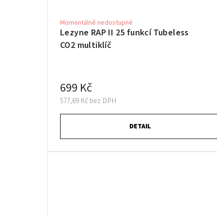
Momentálně nedostupné
Lezyne RAP II 25 funkcí Tubeless
CO2 multiklíč
699 Kč
577,69 Kč bez DPH
DETAIL