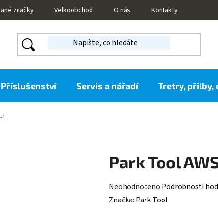
vané značky
Velkoobchod
O nás
Kontakty
Příslušenství
Servis a nářadí
Tretry, přilby,
-1
Park Tool AWS
Průměrné
Neohodnoceno
Podrobnosti hod
hodnocení
Značka:
Park Tool
produktu