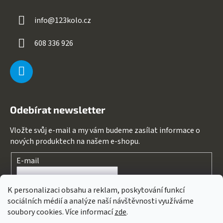
info
@
123kolo.cz
608 336 926
Odebírat newsletter
Vložte svůj e-mail a my vám budeme zasílat informace o
nových produktech na našem e-shopu.
E-mail
Souhlasím s
podmínkami ochrany osobních údajů
K personalizaci obsahu a reklam, poskytování funkcí
sociálních médií a analýze naší návštěvnosti využíváme
PŘIHLÁSIT SE
soubory cookies. Více informací
zde
.