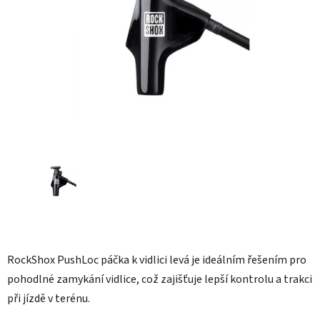
hvězdiček.
RockShox PushLoc páčka k vidlici levá je ideálním řešením pro
pohodlné zamykání vidlice, což zajišťuje lepší kontrolu a trakci
při jízdě v terénu.