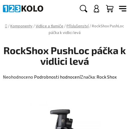
Přejít
na
Hledat
NÁKUP
obsah
KOŠÍK
Domů
/
Komponenty
/
Vidlice a tlumiče
/
Příslušenství
/
RockShox PushLoc
páčka k vidlici levá
RockShox PushLoc páčka k
vidlici levá
Průměrné
Neohodnoceno
Podrobnosti hodnocení
Značka:
Rock Shox
hodnocení
produktu
je
0,0
z
5