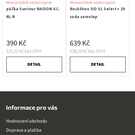
Momentálně nedostupné
Momentálně nedostupné
páčka Suntour RAIDON-XC-
RockShox SID SL Select+ 29
RL-R
sada samolep
390 Kč
639 Kč
322,31 Kč bez DPH
528,10 Kč bez DPH
DETAIL
DETAIL
Z
á
Informace pro vás
p
a
Hodnocení obchodu
t
Doprava a platba
í