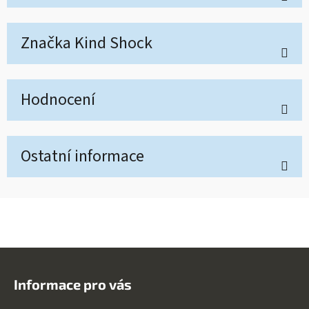
Značka
Kind Shock
Hodnocení
Ostatní informace
Z
á
Informace pro vás
p