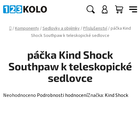
Přejít
na
Hledat
NÁKUP
obsah
KOŠÍK
Domů
/
Komponenty
/
Sedlovky a objiímky
/
Přislušenství
/
páčka Kind
Shock Southpaw k teleskopické sedlovce
páčka Kind Shock
Southpaw k teleskopické
sedlovce
Průměrné
Neohodnoceno
Podrobnosti hodnocení
Značka:
Kind Shock
hodnocení
produktu
je
0,0
z