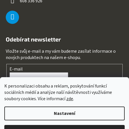
608 336 926
Odebírat newsletter
Vložte svůj e-mail a my vám budeme zasílat informace o
nových produktech na našem e-shopu.
E-mail
Souhlasím s
podmínkami ochrany osobních údajů
K personalizaci obsahu a reklam, poskytování funkcí
sociálních médií a analýze naší návštěvnosti využíváme
PŘIHLÁSIT SE
soubory cookies. Více informací
zde
.
Nastavení
Vytvořil Shoptet
&
PekneWeby