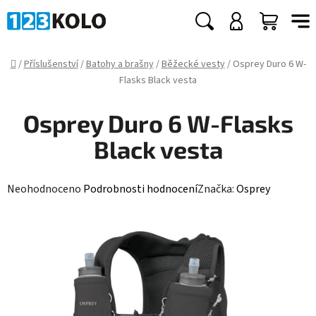
Přejít
na
Hledat
NÁKUP
obsah
KOŠÍK
Domů
/
Příslušenství
/
Batohy a brašny
/
Běžecké vesty
/
Osprey Duro 6 W-
Flasks Black vesta
Osprey Duro 6 W-Flasks
Black vesta
Průměrné
Neohodnoceno
Podrobnosti hodnocení
Značka:
Osprey
hodnocení
produktu
je
0,0
z
5