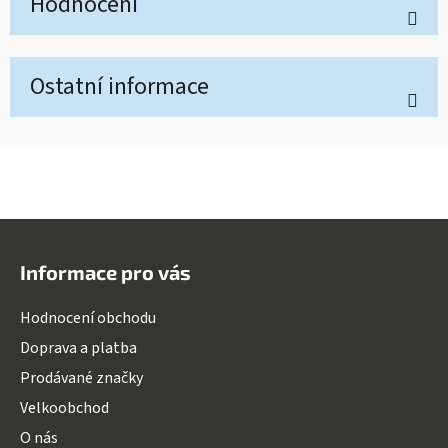
Hodnocení
Ostatní informace
Z
á
Informace pro vás
p
a
Hodnocení obchodu
t
Doprava a platba
í
Prodávané značky
Velkoobchod
O nás