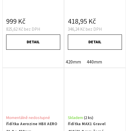
999 Kč
418,95 Kč
825,62 Kč bez DPH
346,24 Kč bez DPH
DETAIL
DETAIL
420mm
440mm
Momentálně nedostupné
Skladem
(2 ks)
řídítka Aerozine HBX AERO
řídítka MAX1 Gravel