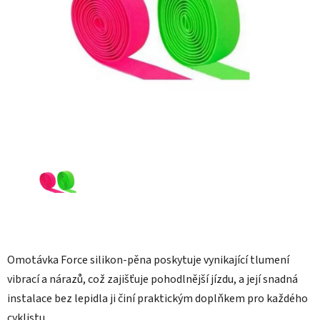
hvězdiček.
Omotávka Force silikon-pěna poskytuje vynikající tlumení
vibrací a nárazů, což zajišťuje pohodlnější jízdu, a její snadná
instalace bez lepidla ji činí praktickým doplňkem pro každého
cyklistu.