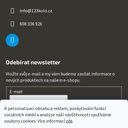
info
@
123kolo.cz
608 336 926
Odebírat newsletter
Vložte svůj e-mail a my vám budeme zasílat informace o
nových produktech na našem e-shopu.
E-mail
Souhlasím s
podmínkami ochrany osobních údajů
K personalizaci obsahu a reklam, poskytování funkcí
sociálních médií a analýze naší návštěvnosti využíváme
PŘIHLÁSIT SE
soubory cookies. Více informací
zde
.