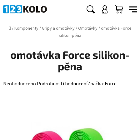
Přejít
na
Hledat
NÁKUP
obsah
KOŠÍK
Domů
/
Komponenty
/
Gripy a omotávky
/
Omotávky
/
omotávka Force
silikon-pěna
omotávka Force silikon-
pěna
Průměrné
Neohodnoceno
Podrobnosti hodnocení
Značka:
Force
hodnocení
produktu
je
0,0
z
5