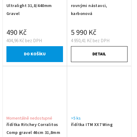
Ultralight 31,8/440mm
rovnými nástavci,
Gravel
karbonová
490 Kč
5 990 Kč
404,96 Kč bez DPH
4 950,41 Kč bez DPH
DO KOŠÍKU
DETAIL
Momentálně nedostupné
>5 ks
řídítka Ritchey Corralitos
řídítka ITM XX7 Wing
Comp gravel 46cm 31,8mm