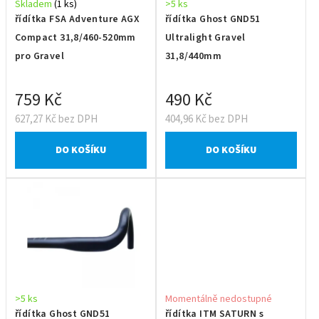
Skladem
(1 ks)
>5 ks
řídítka FSA Adventure AGX
řídítka Ghost GND51
Compact 31,8/460-520mm
Ultralight Gravel
pro Gravel
31,8/440mm
759 Kč
490 Kč
627,27 Kč bez DPH
404,96 Kč bez DPH
DO KOŠÍKU
DO KOŠÍKU
>5 ks
Momentálně nedostupné
řídítka Ghost GND51
řídítka ITM SATURN s