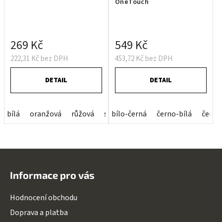
OneTouch
269 Kč
549 Kč
222,31 Kč bez DPH
453,72 Kč bez DPH
DETAIL
DETAIL
bílá
oranžová
růžová
světle modrá
bílo-černá
černo-bílá
světle zelená
černo
Z
á
Informace pro vás
p
a
Hodnocení obchodu
t
Doprava a platba
í