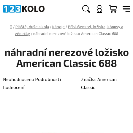
Přejít
na
Hledat
NÁKUP
obsah
KOŠÍK
Domů
/
Pláště, duše a kola
/
Náboje
/
Příslušenství, ložiska, kónusy a
věnečky
/
náhradní nerezové ložisko American Classic 688
náhradní nerezové ložisko
American Classic 688
Průměrné
Neohodnoceno
Podrobnosti
Značka:
American
hodnocení
hodnocení
Classic
produktu
je
0,0
z
5