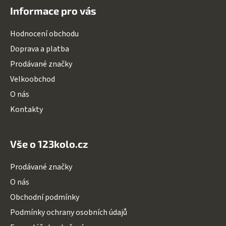
á
Informace pro vás
p
a
Hodnocení obchodu
t
Doprava a platba
í
Prodávané značky
Velkoobchod
O nás
Kontakty
Vše o 123kolo.cz
Prodávané značky
O nás
Obchodní podmínky
Podmínky ochrany osobních údajů