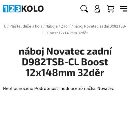
Přejít
na
Hledat
NÁKUP
obsah
KOŠÍK
Domů
/
Pláště, duše a kola
/
Náboje
/
Zadní
/
náboj Novatec zadní D982TSB-
CL Boost 12x148mm 32děr
náboj Novatec zadní
D982TSB-CL Boost
12x148mm 32děr
Průměrné
Neohodnoceno
Podrobnosti hodnocení
Značka:
Novatec
hodnocení
produktu
je
0,0
z