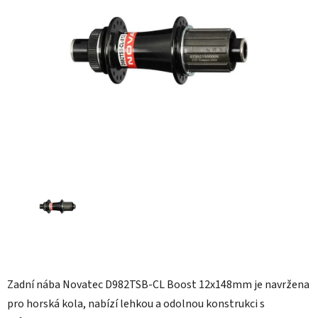
5
hvězdiček.
Zadní nába Novatec D982TSB-CL Boost 12x148mm je navržena
pro horská kola, nabízí lehkou a odolnou konstrukci s