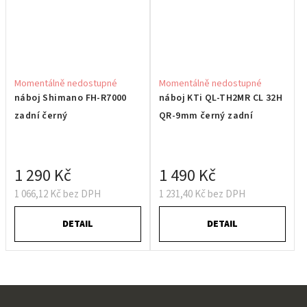
Momentálně nedostupné
Momentálně nedostupné
náboj Shimano FH-R7000
náboj KTi QL-TH2MR CL 32H
zadní černý
QR-9mm černý zadní
1 290 Kč
1 490 Kč
1 066,12 Kč bez DPH
1 231,40 Kč bez DPH
DETAIL
DETAIL
Z