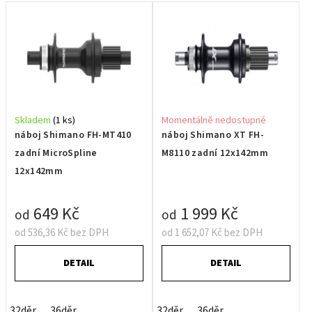
Skladem
(1 ks)
Momentálně nedostupné
náboj Shimano FH-MT410
náboj Shimano XT FH-
zadní MicroSpline
M8110 zadní 12x142mm
12x142mm
649 Kč
1 999 Kč
od
od
od 536,36 Kč bez DPH
od 1 652,07 Kč bez DPH
DETAIL
DETAIL
32děr
36děr
32děr
36děr