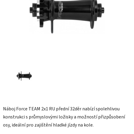
hvězdiček.
Náboj Force TEAM 2x1 RU přední 32děr nabízí spolehlivou
konstrukci s průmyslovými ložisky a možností přizpůsobení
osy, ideální pro zajištění hladké jízdy na kole.