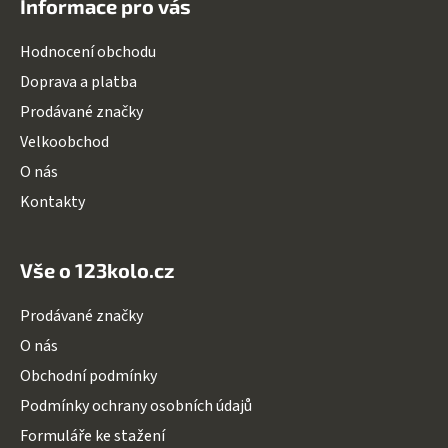
Informace pro vás
p
a
Hodnocení obchodu
t
Doprava a platba
í
Prodávané značky
Velkoobchod
O nás
Kontakty
Vše o 123kolo.cz
Prodávané značky
O nás
Obchodní podmínky
Podmínky ochrany osobních údajů
Formuláře ke stažení