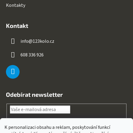
Kontakty
Kontakt
info
@
123kolo.cz
608 336 926
Odebírat newsletter
Souhlasím s
podmínkami ochrany osobních údajů
K personalizaci obsahu a reklam, poskytování funkcí