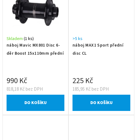
Skladem
(1 ks)
>5 ks
náboj Mavic MX801 Disc 6-
náboj MAX1 Sport přední
děr Boost 15x110mm přední
disc CL
990 Kč
225 Kč
818,18 Kč bez DPH
185,95 Kč bez DPH
DO KOŠÍKU
DO KOŠÍKU