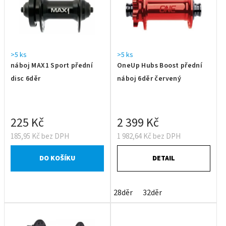
>5 ks
>5 ks
náboj MAX1 Sport přední
OneUp Hubs Boost přední
disc 6děr
náboj 6děr červený
225 Kč
2 399 Kč
185,95 Kč bez DPH
1 982,64 Kč bez DPH
DO KOŠÍKU
DETAIL
28děr
32děr