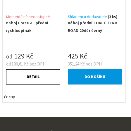
Momentálně nedostupné
Skladem u dodavatele
(3 ks)
náboj Force AL přední
náboj přední FORCE TEAM
rychloupínák
ROAD 20děr černý
129 Kč
425 Kč
od
od 106,61 Kč bez DPH
351,24 Kč bez DPH
DETAIL
DO KOŠÍKU
černý
Z
á