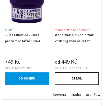
>5 ks
Momentálně nedostupné
Juice Lubes AAS Juice
Wend Wax-ON Chain Wax
pasta montážní 500ml
vosk 68g vosk na řetěz
749 Kč
449 Kč
od
619,01 Kč bez DPH
od 371,07 Kč bez DPH
DO KOŠÍKU
DETAIL
červená
modrá
oranžová