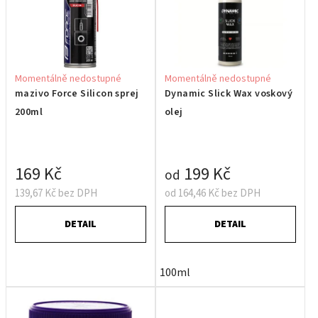
Momentálně nedostupné
Momentálně nedostupné
mazivo Force Silicon sprej
Dynamic Slick Wax voskový
200ml
olej
169 Kč
199 Kč
od
139,67 Kč bez DPH
od 164,46 Kč bez DPH
DETAIL
DETAIL
100ml