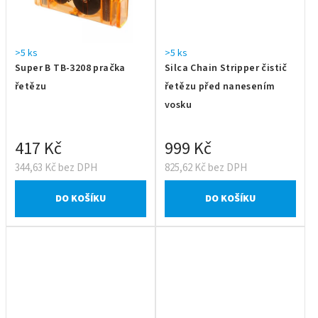
>5 ks
>5 ks
Super B TB-3208 pračka
Silca Chain Stripper čistič
řetězu
řetězu před nanesením
vosku
417 Kč
999 Kč
344,63 Kč bez DPH
825,62 Kč bez DPH
DO KOŠÍKU
DO KOŠÍKU