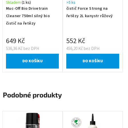
Skladem
(1 ks)
>5 ks
Muc-Off Bio Drivetrain
čistič Force Strong na
Cleaner 750ml silný bio
řetězy 2L kanystr růžový
čistič na řetězy
649 Kč
552 Kč
536,36 Kč bez DPH
456,20 Kč bez DPH
DO KOŠÍKU
DO KOŠÍKU
Podobné produkty