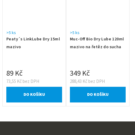
>5 ks
>5 ks
Peaty´s LinkLube Dry 15ml
Muc-Off Bio Dry Lube 120ml
mazivo
mazivo na řetěz do sucha
89 Kč
349 Kč
73,55 Kč bez DPH
288,43 Kč bez DPH
DO KOŠÍKU
DO KOŠÍKU
Z
á