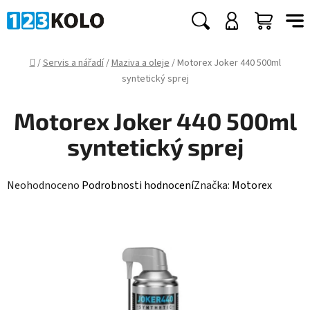
Přejít
na
Hledat
NÁKUP
obsah
KOŠÍK
Domů
/
Servis a nářadí
/
Maziva a oleje
/
Motorex Joker 440 500ml
syntetický sprej
Motorex Joker 440 500ml
syntetický sprej
Průměrné
Neohodnoceno
Podrobnosti hodnocení
Značka:
Motorex
hodnocení
produktu
je
0,0
z
5