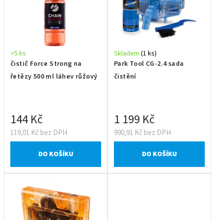
>5 ks
Skladem
(1 ks)
čistič Force Strong na
Park Tool CG-2.4 sada
řetězy 500 ml láhev růžový
čistění
144 Kč
1 199 Kč
119,01 Kč bez DPH
990,91 Kč bez DPH
DO KOŠÍKU
DO KOŠÍKU