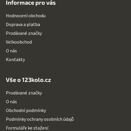
Informace pro vás
p
a
Hodnocení obchodu
t
Doprava a platba
í
Prodávané značky
Velkoobchod
O nás
Kontakty
Vše o 123kolo.cz
Prodávané značky
O nás
Obchodní podmínky
Podmínky ochrany osobních údajů
Formuláře ke stažení