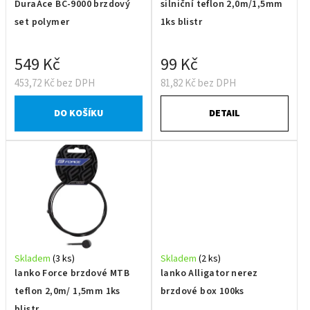
DuraAce BC-9000 brzdový
silniční teflon 2,0m/1,5mm
set polymer
1ks blistr
549 Kč
99 Kč
453,72 Kč bez DPH
81,82 Kč bez DPH
DO KOŠÍKU
DETAIL
Skladem
(3 ks)
Skladem
(2 ks)
lanko Force brzdové MTB
lanko Alligator nerez
teflon 2,0m/ 1,5mm 1ks
brzdové box 100ks
blistr