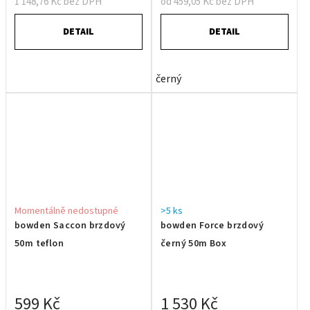
1 148,76 Kč bez DPH
od 459,05 Kč bez DPH
DETAIL
DETAIL
černý
Momentálně nedostupné
>5 ks
bowden Saccon brzdový
bowden Force brzdový
50m teflon
černý 50m Box
599 Kč
1 530 Kč