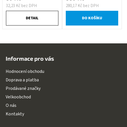
32,23 Kč bez DPH
280,17 Kč bez DPH
DETAIL
DO KOŠÍKU
Z
á
Informace pro vás
p
a
Hodnocení obchodu
t
Doprava a platba
í
Prodávané značky
Velkoobchod
O nás
Kontakty