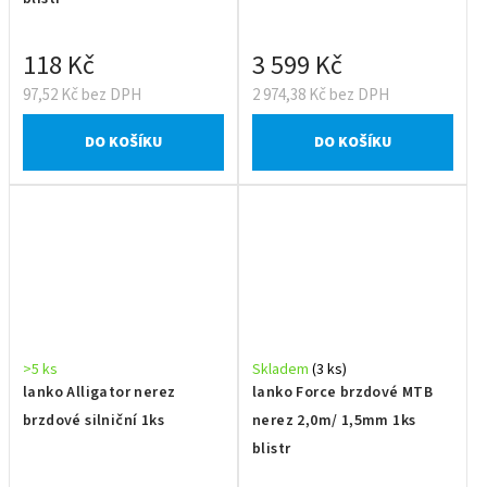
118 Kč
3 599 Kč
97,52 Kč bez DPH
2 974,38 Kč bez DPH
DO KOŠÍKU
DO KOŠÍKU
>5 ks
Skladem
(3 ks)
lanko Alligator nerez
lanko Force brzdové MTB
brzdové silniční 1ks
nerez 2,0m/ 1,5mm 1ks
blistr