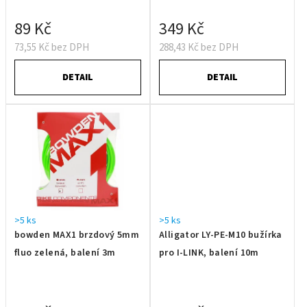
89 Kč
349 Kč
73,55 Kč bez DPH
288,43 Kč bez DPH
DETAIL
DETAIL
>5 ks
>5 ks
bowden MAX1 brzdový 5mm
Alligator LY-PE-M10 bužírka
fluo zelená, balení 3m
pro I-LINK, balení 10m