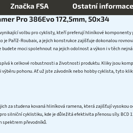
Značka
FSA
Ostatní informac
samer Pro 386Evo 172,5mm, 50x34
vynikající volbu pro cyklisty, kteří preferují hliníkové komponenty
ko je Paříž-Roubaix, a jejich konstrukce zajišťuje dokonalou rovn
se budete moci spolehnout na jejich odolnost a výkon i v těch nej
řispívá k celkové robustnosti a životnosti produktu. Kliky jsou ko
při výběru pohonu. Ať už jste závodník nebo hobby cyklista, tyto k
ich za studena kovaná hliníková ramena, která zajišťují vysokou 
pro silniční cyklistiku, kde je důležitá efektivita přenosu síly. B
m spektrem převodníků.