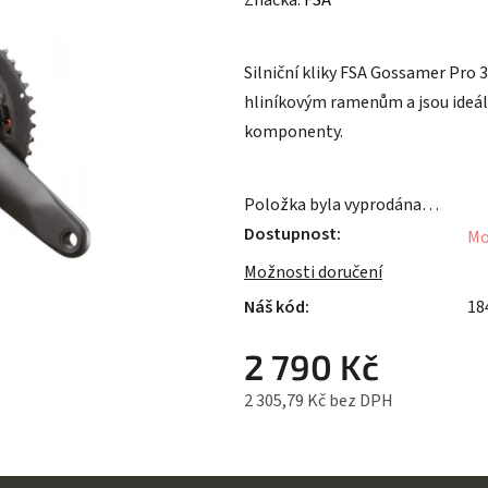
Značka:
FSA
produktu
je
Silniční kliky FSA Gossamer Pro
0,0
hliníkovým ramenům a jsou ideáln
z
komponenty.
5
hvězdiček.
Položka byla vyprodána…
Dostupnost
Mo
Možnosti doručení
18
2 790 Kč
2 305,79 Kč bez DPH
Měrná cena: