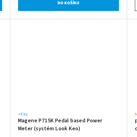
DO KOŠÍKU
>5 ks
Magene P715K Pedal based Power
Meter (systém Look Keo)