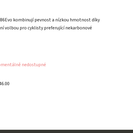
 386Evo kombinují pevnost a nízkou hmotnost díky
í volbou pro cyklisty preferující nekarbonové
mentálně nedostupné
46.00