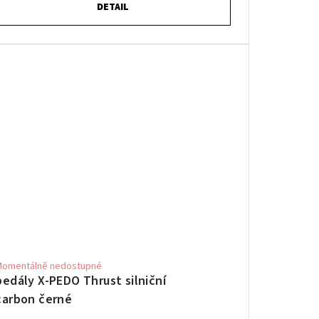
DETAIL
Momentálně nedostupné
pedály X-PEDO Thrust silniční
carbon černé