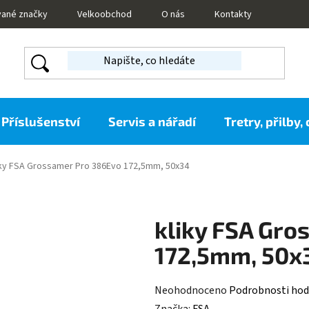
vané značky
Velkoobchod
O nás
Kontakty
Příslušenství
Servis a nářadí
Tretry, přilby,
iky FSA Grossamer Pro 386Evo 172,5mm, 50x34
kliky FSA Gro
172,5mm, 50x
Průměrné
Neohodnoceno
Podrobnosti hod
hodnocení