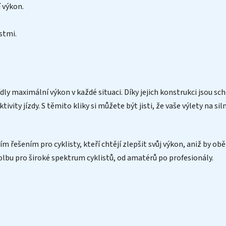
 výkon.
stmi.
ly maximální výkon v každé situaci. Díky jejich konstrukci jsou sc
ktivity jízdy. S těmito kliky si můžete být jisti, že vaše výlety na si
m řešením pro cyklisty, kteří chtějí zlepšit svůj výkon, aniž by o
volbu pro široké spektrum cyklistů, od amatérů po profesionály.