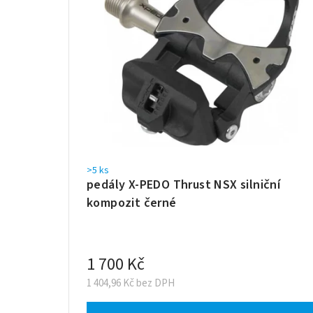
>5 ks
pedály X-PEDO Thrust NSX silniční
kompozit černé
1 700 Kč
1 404,96 Kč bez DPH