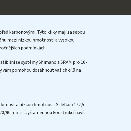
e
 před karbonovými. Tyto kliky mají za sebou
ováhu mezi nízkou hmotností a vysokou
náročnějších podmínkách.
mpatibilní se systémy Shimano a SRAM pro 10-
liky vám pomohou dosáhnout vašich cílů na
odolnost a nízkou hmotnost. S délkou 172,5
CD 120/90 mm s čtyřramennou konstrukcí navíc