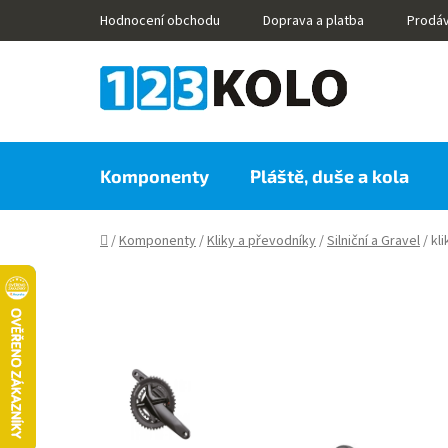
Přejít
Hodnocení obchodu
Doprava a platba
Prodá
na
obsah
Komponenty
Pláště, duše a kola
Domů
/
Komponenty
/
Kliky a převodníky
/
Silniční a Gravel
/
kl