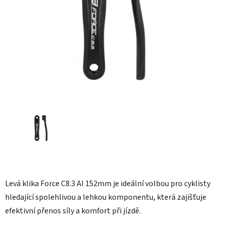
hvězdiček.
Levá klika Force C8.3 Al 152mm je ideální volbou pro cyklisty
hledající spolehlivou a lehkou komponentu, která zajišťuje
efektivní přenos síly a komfort při jízdě.