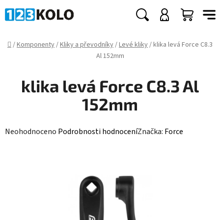
Přejít
na
Hledat
NÁKUP
obsah
KOŠÍK
Domů
/
Komponenty
/
Kliky a převodníky
/
Levé kliky
/
klika levá Force C8.3
Al 152mm
klika levá Force C8.3 Al
152mm
Průměrné
Neohodnoceno
Podrobnosti hodnocení
Značka:
Force
hodnocení
produktu
je
0,0
z
5