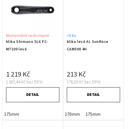
Momentálně nedostupné
>5 ks
klika Shimano SLX FC-
klika levá AL SunRace
M7100 levá
CAM500 4H
1 219 Kč
213 Kč
1 007,44 Kč bez DPH
176,03 Kč bez DPH
DETAIL
DETAIL
175mm
170mm
175mm