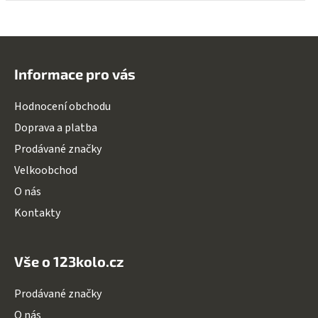
Z
á
Informace pro vás
p
a
Hodnocení obchodu
t
Doprava a platba
í
Prodávané značky
Velkoobchod
O nás
Kontakty
Vše o 123kolo.cz
Prodávané značky
O nás