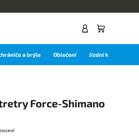
NÁKUPNÍ
KOŠÍK
 chrániče a brýle
Oblečení
Jízdní kola
Nov
tretry Force-Shimano
nocení