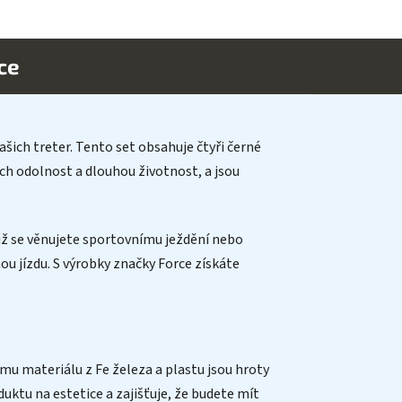
ce
ich treter. Tento set obsahuje čtyři černé
ich odolnost a dlouhou životnost, a jsou
Ať už se věnujete sportovnímu ježdění nebo
ou jízdu. S výrobky značky Force získáte
ému materiálu z Fe železa a plastu jsou hroty
ktu na estetice a zajišťuje, že budete mít