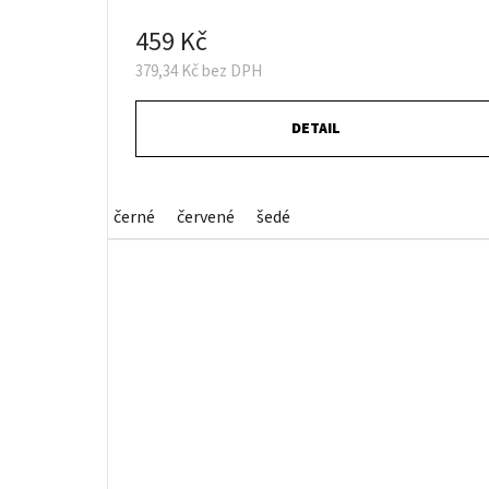
459 Kč
379,34 Kč bez DPH
DETAIL
černé
červené
šedé