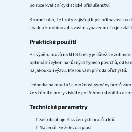
po ruce kvalitní cyklistické příslušenství.
Kromě toho, že hroty zajišťují lepší přilnavost na 
snadno kombinovat s vaším vybavením. To je zvlášť v
Praktické použití
Při výběru hrotů na MTB tretry je důležité zohledn
optimální výkon na různých typech povrchů, od kame
na jakoukoli výzvu, kterou vám příroda přichystá.
Jednoduchá montáž a možnost výměny hrotů vám umo
že s těmito hroty získáte potřebnou stabilitu a kom
Technické parametry
Set obsahuje: 4 ks černých hrotů a klíč
Materiál: Fe železo a plast