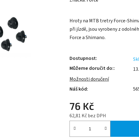
Značka:
Force
produktu
je
Hroty na MTB tretry Force-Shiman
0,0
při jízdě, jsou vyrobeny z odolné
z
Force a Shimano.
5
hvězdiček.
Dostupnost
Sk
Můžeme doručit do:
13
Možnosti doručení
56
76 Kč
62,81 Kč bez DPH
Měrná cena: