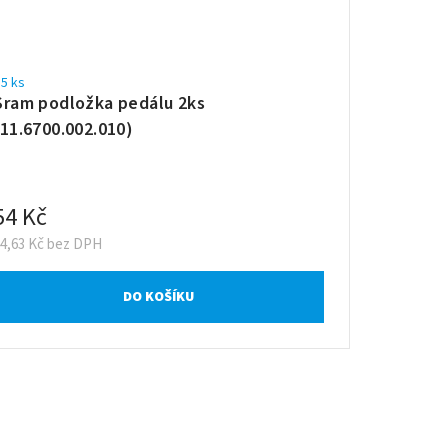
5 ks
Sram podložka pedálu 2ks
(11.6700.002.010)
54 Kč
44,63 Kč bez DPH
DO KOŠÍKU