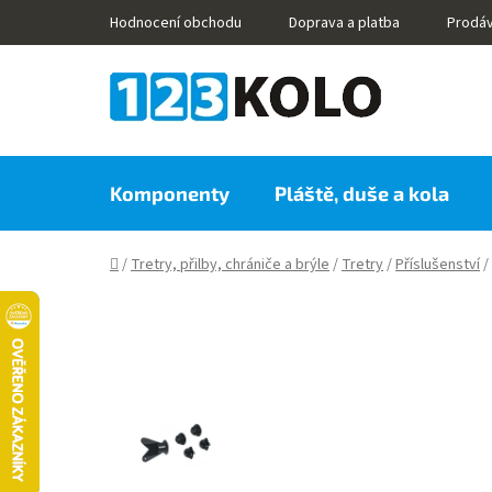
Přejít
Hodnocení obchodu
Doprava a platba
Prodá
na
obsah
Komponenty
Pláště, duše a kola
Domů
/
Tretry, přilby, chrániče a brýle
/
Tretry
/
Příslušenství
/