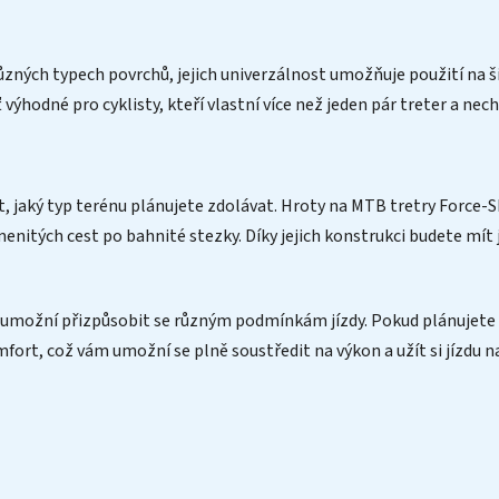
různých typech povrchů, jejich univerzálnost umožňuje použití na 
ýhodné pro cyklisty, kteří vlastní více než jeden pár treter a nech
it, jaký typ terénu plánujete zdolávat. Hroty na MTB tretry Force
nitých cest po bahnité stezky. Díky jejich konstrukci budete mít j
žní přizpůsobit se různým podmínkám jízdy. Pokud plánujete delš
fort, což vám umožní se plně soustředit na výkon a užít si jízdu n