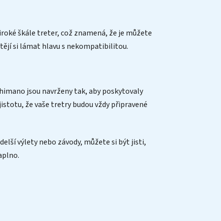
široké škále treter, což znamená, že je můžete
tějí si lámat hlavu s nekompatibilitou.
-Shimano jsou navrženy tak, aby poskytovaly
istotu, že vaše tretry budou vždy připravené
í výlety nebo závody, můžete si být jisti,
aplno.