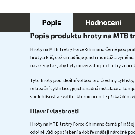
Popis
Hodnocení
Popis produktu hroty na MTB t
Hroty na MTB tretry Force-Shimano černé jsou prak
hroty a klíč, což usnadňuje jejich montáž a výměnu.
navrženy tak, aby byly univerzální pro tretry zna
Tyto hroty jsou ideální volbou pro všechny cyklisty,
rekreační cyklistice, jejich snadná instalace a kom
spolehlivost a kvalitu, kterou oceníte při každém v
Hlavní vlastnosti
Hroty na MTB tretry Force-Shimano černé přinášejí n
odolné vůči opotřebení a dobře snášejí náročné pod