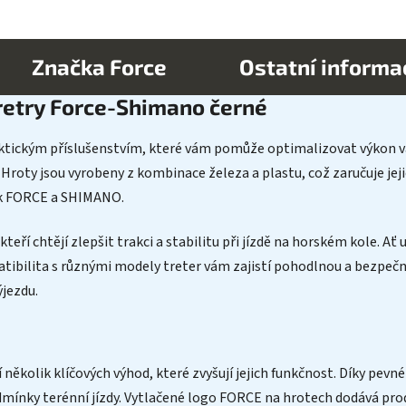
Značka
Force
Ostatní informa
retry Force-Shimano černé
tickým příslušenstvím, které vám pomůže optimalizovat výkon vaš
 Hroty jsou vyrobeny z kombinace železa a plastu, což zaručuje jej
ček FORCE a SHIMANO.
 kteří chtějí zlepšit trakci a stabilitu při jízdě na horském kole. 
patibilita s různými modely treter vám zajistí pohodlnou a bezpečn
ýjezdu.
ěkolik klíčových výhod, které zvyšují jejich funkčnost. Díky pevn
mínky terénní jízdy. Vytlačené logo FORCE na hrotech dodává produ