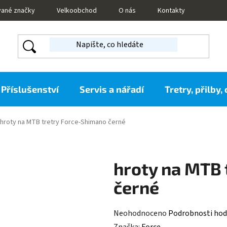
vané značky
Velkoobchod
O nás
Kontakty
Příslušenství
Servis a nářadí
Tretry, přilby,
hroty na MTB tretry Force-Shimano černé
hroty na MTB 
černé
Průměrné
Neohodnoceno
Podrobnosti hod
hodnocení