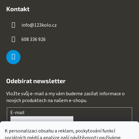
Kontakt
info
@
123kolo.cz
608 336 926
Odebírat newsletter
Vložte svůj e-mail a my vám budeme zasílat informace o
nových produktech na našem e-shopu.
E-mail
Souhlasím s
podmínkami ochrany osobních údajů
K personalizaci obsahu a reklam, poskytování funkcí
sociálních médií a analýze naší návštěvnosti využíváme