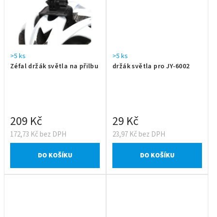
>5 ks
>5 ks
Zéfal držák světla na přilbu
držák světla pro JY-6002
209 Kč
29 Kč
172,73 Kč bez DPH
23,97 Kč bez DPH
DO KOŠÍKU
DO KOŠÍKU