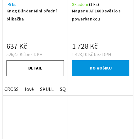
>5 ks
Skladem
(1 ks)
Knog Blinder Mini přední
Magene AT1600 světlo s
blikačka
powerbankou
637 Kč
1 728 Kč
526,45 Kč bez DPH
1 428,10 Kč bez DPH
DETAIL
DO KOŠÍKU
CROSS
lové
SKULL
SQUARE