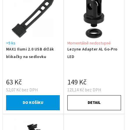
>5 ks
Momentálně nedostupné
MAX1 Ilumi 2.0 USB držák
Lezyne Adapter AL Go-Pro
blikačky na sedlovku
LED
63 Kč
149 Kč
52,07 Kč bez DPH
123,14 Kč bez DPH
DO KOŠÍKU
DETAIL