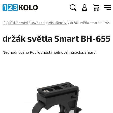
Přejít
na
Hledat
NÁKUP
obsah
KOŠÍK
Domů
/
Příslušenství
/
Osvětlení
/
Příslušenství
/
držák světla Smart BH-655
držák světla Smart BH-655
Průměrné
Neohodnoceno
Podrobnosti hodnocení
Značka:
Smart
hodnocení
produktu
je
0,0
z
5
hvězdiček.