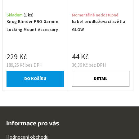
Skladem
(1 ks)
Momentálně nedostupné
Knog Blinder PRO Garmin
kabel prodlužovací světla
Locking Mount Accessory
GLOW
229 Kč
44 Kč
189,26 Kč bez DPH
36,36 Kč bez DPH
DO KOŠÍKU
DETAIL
Z
á
Informace pro vás
p
a
Hodnocení obchodu