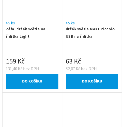
>5 ks
>5 ks
Zéfal držák světla na
držák světla MAX1 Piccolo
řidítka Light
USB na řidítka
159 Kč
63 Kč
131,40 Kč bez DPH
52,07 Kč bez DPH
DO KOŠÍKU
DO KOŠÍKU