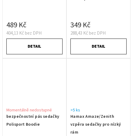
489 Kč
349 Kč
404,13 Kč bez DPH
288,43 Kč bez DPH
DETAIL
DETAIL
Momentálně nedostupné
>5 ks
bezpečnostní pás sedačky
Hamax Amaze/Zenith
Polisport Boodie
vzpěra sedačky pro nízký
rám