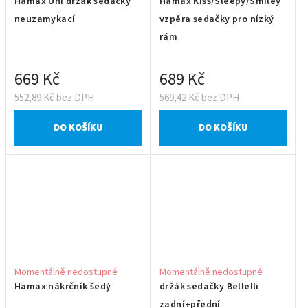
Hamax Uni držák sedačky
Hamax Kiss/Sleepy/Smiley
neuzamykací
vzpěra sedačky pro nízký
rám
669 Kč
689 Kč
552,89 Kč bez DPH
569,42 Kč bez DPH
DO KOŠÍKU
DO KOŠÍKU
Momentálně nedostupné
Momentálně nedostupné
Hamax nákrčník šedý
držák sedačky Bellelli
zadní+přední