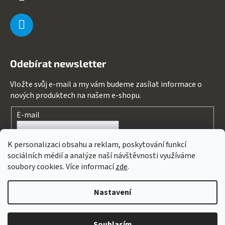
Odebírat newsletter
Vložte svůj e-mail a my vám budeme zasílat informace o
nových produktech na našem e-shopu.
E-mail
Souhlasím s
podmínkami ochrany osobních údajů
K personalizaci obsahu a reklam, poskytování funkcí
sociálních médií a analýze naší návštěvnosti využíváme
PŘIHLÁSIT SE
soubory cookies. Více informací
zde
.
Nastavení
Vytvořil Shoptet
&
PekneWeby
Copyright 2026
123kolo
. Všechna práva vyhrazena.
Upravit
Souhlasím