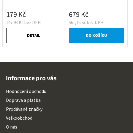
179 Kč
679 Kč
147,93 Kč bez DPH
561,16 Kč bez DPH
DETAIL
DO KOŠÍKU
Z
á
Informace pro vás
p
a
Hodnocení obchodu
t
Doprava a platba
í
Prodávané značky
Velkoobchod
O nás