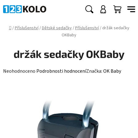
Přejít
na
Hledat
NÁKUP
obsah
KOŠÍK
Domů
/
Příslušenství
/
Dětské sedačky
/
Příslušenství
/
držák sedačky
OKBaby
držák sedačky OKBaby
Průměrné
Neohodnoceno
Podrobnosti hodnocení
Značka:
OK Baby
hodnocení
produktu
je
0,0
z
5
hvězdiček.