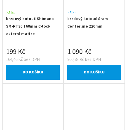
>5 ks
>5 ks
brzdový kotouč Shimano
brzdový kotouč Sram
SM-RT30 160mm C-lock
Centerline 220mm
externí matice
199 Kč
1 090 Kč
164,46 Kč bez DPH
900,83 Kč bez DPH
DO KOŠÍKU
DO KOŠÍKU