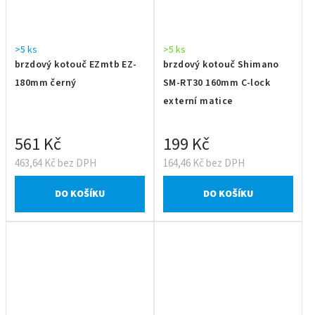
>5 ks
>5 ks
brzdový kotouč EZmtb EZ-
brzdový kotouč Shimano
180mm černý
SM-RT30 160mm C-lock
externí matice
561 Kč
199 Kč
463,64 Kč bez DPH
164,46 Kč bez DPH
DO KOŠÍKU
DO KOŠÍKU