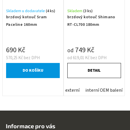
Skladem u dodavatele
(4 ks)
Skladem
(3 ks)
brzdový kotouč Sram
brzdový kotouč Shimano
Paceline 160mm
RT-CL700 180mm
690 Kč
749 Kč
od
570,25 Kč bez DPH
od 619,01 Kč bez DPH
DO KOŠÍKU
DETAIL
externí
interní OEM balení
Z
á
Informace pro vás
p