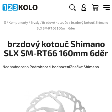
Přejít
na
Hledat
NÁKUP
obsah
KOŠÍK
Domů
/
Komponenty
/
Brzdy
/
Brzdové kotouče
/
brzdový kotouč Shimano
SLX SM-RT66 160mm 6děr
brzdový kotouč Shimano
SLX SM-RT66 160mm 6děr
Průměrné
Neohodnoceno
Podrobnosti hodnocení
Značka:
Shimano
hodnocení
produktu
je
0,0
z
5