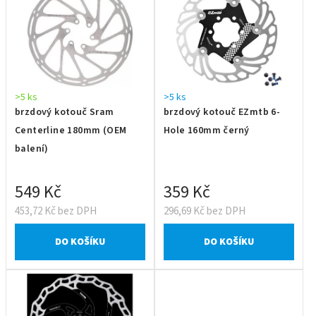
>5 ks
>5 ks
brzdový kotouč Sram
brzdový kotouč EZmtb 6-
Centerline 180mm (OEM
Hole 160mm černý
balení)
549 Kč
359 Kč
453,72 Kč bez DPH
296,69 Kč bez DPH
DO KOŠÍKU
DO KOŠÍKU