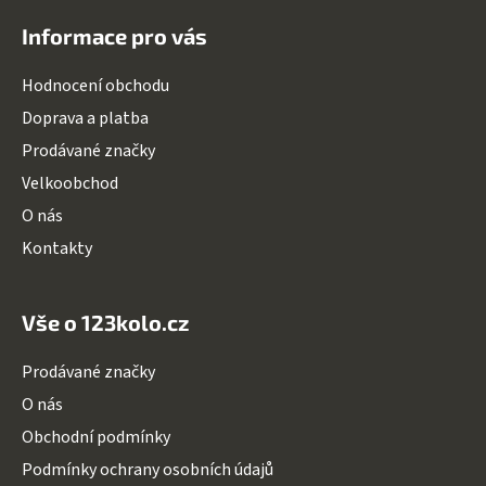
á
Informace pro vás
p
a
Hodnocení obchodu
t
Doprava a platba
í
Prodávané značky
Velkoobchod
O nás
Kontakty
Vše o 123kolo.cz
Prodávané značky
O nás
Obchodní podmínky
Podmínky ochrany osobních údajů