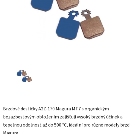
hvězdiček.
Brzdové destičky A2Z-170 Magura MT7 s organickým
bezazbestovým obložením zajišťují vysoký brzdný účinek a
tepelnou odolnost až do 500 °C, ideální pro různé modely brzd
Magura.