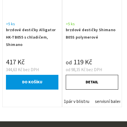
>5 ks
>5 ks
brzdové destičky Alligator
brzdové destičky Shimano
HK-TB055 s chladičem,
B05S polymerové
Shimano
417 Kč
119 Kč
od
344,63 Kč bez DPH
od 98,35 Kč bez DPH
DO KOŠÍKU
DETAIL
1pár v blistru
servisní balení 1
Z