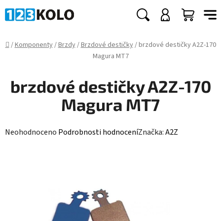
Přejít
na
Hledat
NÁKUP
obsah
KOŠÍK
Domů
/
Komponenty
/
Brzdy
/
Brzdové destičky
/
brzdové destičky A2Z-170
Magura MT7
brzdové destičky A2Z-170
Magura MT7
Průměrné
Neohodnoceno
Podrobnosti hodnocení
Značka:
A2Z
hodnocení
produktu
je
0,0
z
5