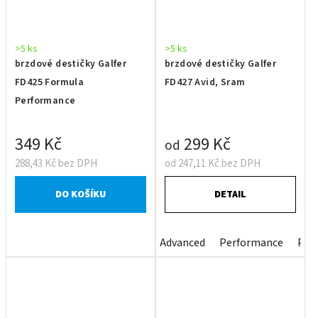
>5 ks
>5 ks
brzdové destičky Galfer
brzdové destičky Galfer
FD425 Formula
FD427 Avid, Sram
Performance
349 Kč
299 Kč
od
288,43 Kč bez DPH
od 247,11 Kč bez DPH
DO KOŠÍKU
DETAIL
Advanced
Performance
Per