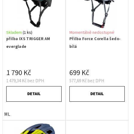
Skladem
(1 ks)
Momentálně nedostupné
přilba IXS TRIGGER AM
Přilba Force Corella šedo-
everglade
bílá
1 790 Kč
699 Kč
1 479,34 Kč bez DPH
577,69 Kč bez DPH
DETAIL
DETAIL
ML