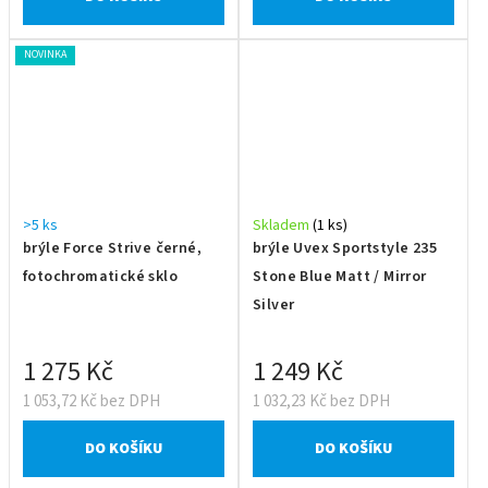
NOVINKA
>5 ks
Skladem
(1 ks)
brýle Force Strive černé,
brýle Uvex Sportstyle 235
fotochromatické sklo
Stone Blue Matt / Mirror
Silver
1 275 Kč
1 249 Kč
1 053,72 Kč bez DPH
1 032,23 Kč bez DPH
DO KOŠÍKU
DO KOŠÍKU