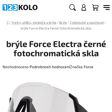
Přejít
na
Hledat
NÁKUP
obsah
KOŠÍK
Domů
/
Tretry, přilby, chrániče a brýle
/
Brýle
/
Cyklistické a sportovní
/
brýle Force Electra černé fotochromatická skla
brýle Force Electra černé
fotochromatická skla
Průměrné
Neohodnoceno
Podrobnosti hodnocení
Značka:
Force
hodnocení
produktu
je
0,0
z
5