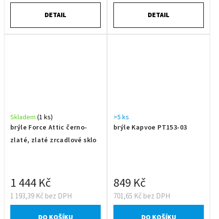
DETAIL
DETAIL
Skladem
(1 ks)
>5 ks
brýle Force Attic černo-
brýle Kapvoe PT153-03
zlaté, zlaté zrcadlové sklo
1 444 Kč
849 Kč
1 193,39 Kč bez DPH
701,65 Kč bez DPH
DO KOŠÍKU
DO KOŠÍKU