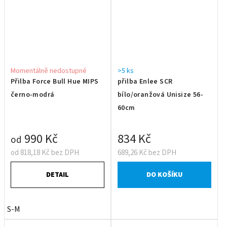
Momentálně nedostupné
>5 ks
Přilba Force Bull Hue MIPS
přilba Enlee SCR
černo-modrá
bílo/oranžová Unisize 56-
60cm
990 Kč
834 Kč
od
od 818,18 Kč bez DPH
689,26 Kč bez DPH
DETAIL
DO KOŠÍKU
S-M