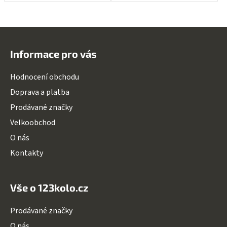
Z
á
Informace pro vás
p
a
Hodnocení obchodu
t
Doprava a platba
í
Prodávané značky
Velkoobchod
O nás
Kontakty
Vše o 123kolo.cz
Prodávané značky
O nás