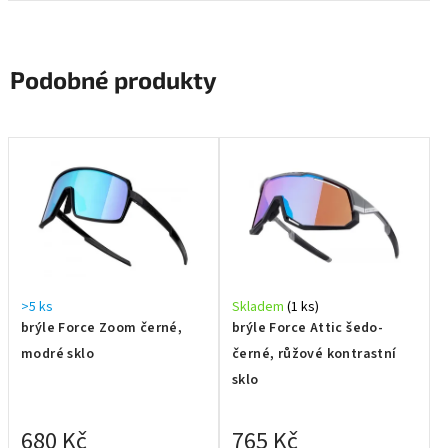
Podobné produkty
>5 ks
Skladem
(1 ks)
brýle Force Zoom černé,
brýle Force Attic šedo-
modré sklo
černé, růžové kontrastní
sklo
680 Kč
765 Kč