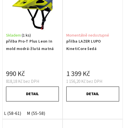
Skladem
(1 ks)
Momentálně nedostupné
přilba Pro-T Plus Leon In
přilba LAZER LUPO
mold modrá-žlutá matná
KinetiCore šedá
990 Kč
1 399 Kč
818,18 Kč bez DPH
1 156,20 Kč bez DPH
DETAIL
DETAIL
L (58-61)
M (55-58)