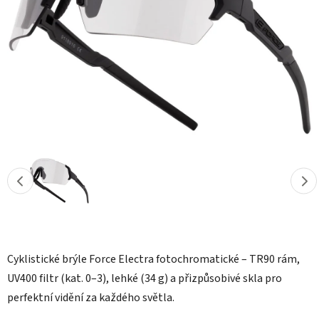
hvězdiček.
Cyklistické brýle Force Electra fotochromatické – TR90 rám,
UV400 filtr (kat. 0–3), lehké (34 g) a přizpůsobivé skla pro
perfektní vidění za každého světla.